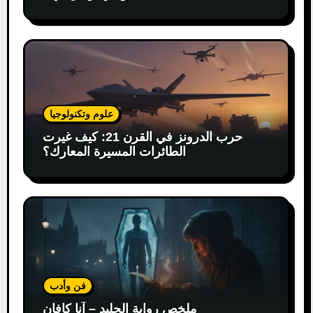
علوم وتكنولوجيا
حرب الدرونز في القرن 21: كيف غيرت
الطائرات المسيرة المعارك؟
فن وأدب
ملخص رواية الجليد – آنا كافان