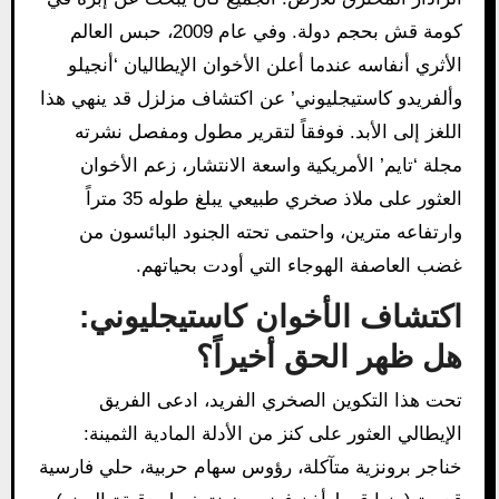
كومة قش بحجم دولة. وفي عام 2009، حبس العالم
الأثري أنفاسه عندما أعلن الأخوان الإيطاليان ‘أنجيلو
وألفريدو كاستيجليوني’ عن اكتشاف مزلزل قد ينهي هذا
اللغز إلى الأبد. فوفقاً لتقرير مطول ومفصل نشرته
مجلة ‘تايم’ الأمريكية واسعة الانتشار، زعم الأخوان
العثور على ملاذ صخري طبيعي يبلغ طوله 35 متراً
وارتفاعه مترين، واحتمى تحته الجنود البائسون من
غضب العاصفة الهوجاء التي أودت بحياتهم.
اكتشاف الأخوان كاستيجليوني:
هل ظهر الحق أخيراً؟
تحت هذا التكوين الصخري الفريد، ادعى الفريق
الإيطالي العثور على كنز من الأدلة المادية الثمينة:
خناجر برونزية متآكلة، رؤوس سهام حربية، حلي فارسية