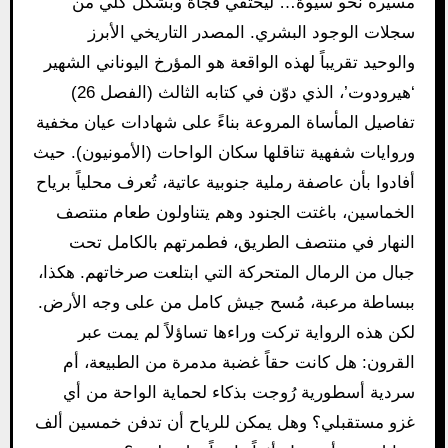
مسيره نحو سيوة… ليختفي فجأة وبشكل كلي من
سجلات الوجود البشري. المصدر التاريخي الأبرز
والوحيد تقريباً لهذه الواقعة هو المؤرخ اليوناني الشهير
‘هيرودوت’، الذي دوّن في كتابه الثالث (الفصل 26)
تفاصيل المأساة المروعة بناءً على شهادات عيان مخفية
وروايات شفهية تناقلها سكان الواحات (الأمونيون). حيث
أفادوا بأن عاصفة رملية جنوبية عاتية، تُعرف محلياً برياح
الخماسين، باغتت الجنود وهم يتناولون طعام منتصف
النهار في منتصف الطريق، فطمرتهم بالكامل تحت
جبال من الرمال المتحركة التي ابتلعت صرخاتهم. هكذا،
ببساطة مرعبة، مُسح جيش كامل من على وجه الأرض.
لكن هذه الرواية تركت وراءها تساؤلاً لم يمت عبر
القرون: هل كانت حقاً غضبة مدمرة من الطبيعة، أم
سردية أسطورية رُوجت بذكاء لحماية الواحة من أي
غزو مستقبلي؟ وهل يمكن للرياح أن تدفن خمسين ألف