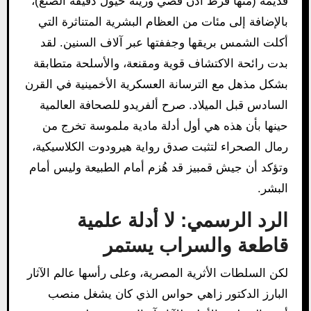
قديمة (منها قرط أذن فضي وزينة خيول دقيقة الصنع)،
بالإضافة إلى مئات من العظام البشرية المتناثرة التي
أكلت الشمس بريقها وجففتها عبر آلاف السنين. لقد
بدت رائحة الاكتشاف قوية ومقنعة، والأسلحة متطابقة
بشكل مذهل مع الترسانة العسكرية الأخمينية في القرن
السادس قبل الميلاد. صرح ألفريدو للصحافة العالمية
حينها بأن هذه هي أول أدلة مادية ملموسة تخرج من
رمال الصحراء لتثبت صدق رواية هيرودوت الكلاسيكية،
وتؤكد أن جيش قمبيز قد هُزم أمام الطبيعة وليس أمام
البشر.
الرد الرسمي: لا أدلة علمية
قاطعة والسراب يستمر
لكن السلطات الأثرية المصرية، وعلى رأسها عالم الآثار
البارز الدكتور زاهي حواس الذي كان يشغل منصب