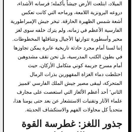
الميلاد، ابتلعت الأرض جيشاً بأكمله؛ فرسانه الأشداء،
دروعه البرونزية اللامعة، ورماحه التي كانت تعكس
أشعة شمس الظهيرة الحارقة. تبخر جيش الإمبراطورية
الفارسية الأعظم في زمانه، ولم يترك خلفه سوى لغز
محير وأسطورة تتوارثها الأجيال وتتناقلها المخطوطات.
إننا لسنا أمام مجرد حادثة تاريخية عابرة يمكن تجاوزها
في بطون الكتب المدرسية، بل نحن نقف مشدوهين
أمام مسرح جريمة كوني متكامل الأركان، حيث
اختلطت دماء الغزاة المقهورين بذرات الرمال
المتحركة، ليبقى مصير جيش الملك الفارسي ‘قمبيز
الثاني’ أحد أعظم الألغاز التي استعصت على مجارف
علماء الآثار وتقنيات الاستشعار عن بعد حتى يومنا هذا،
متحدياً كل محاولات الفهم والاستكشاف الحديثة.
جذور اللغز: غطرسة القوة