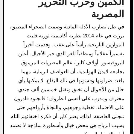
الكمين وحرب التحرير
المصرية
في ظل تضارب الأدلة المادية وصمت الصحراء المطبق،
برزت في عام 2014 نظرية أكاديمية ثورية قلبت
الموازين التاريخية رأساً على عقب، وقدمت أخيراً
تفسيراً عقلانياً ومنطقياً للغز الذي حير الأجيال. أعلن
البروفيسور ‘أولاف كابر’، عالم المصريات المرموق
بجامعة لايدن الهولندية، أن العواصف الرملية، مهما
بلغت ضراوتها وقسوتها في تلك البقاع، لا يمكنها بأي
حال من الأحوال أن تخنق وتقتل خمسين ألف جندي
محترف ومدرب على أقسى الظروف؛ فالجنود قادرون
على الاحتماء، تغطية وجوههم، والنجاة بأرواحهم حتى
تنجلي العاصفة. لذلك، يعتبر كابر أن فكرة اختفائهم التام
بسبب الرياح هي محض خيال وأسطورة ساذجة لا تصمد