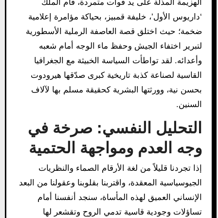
الهزيمة المذلة على يد قوات متمردة، قام الملك
‘داريوس الأول’، خليفة قمبيز، بحياكة مؤامرة إعلامية
ضخمة؛ حيث اختلق قصة العاصفة الرملية الأسطورية
لتبرير اختفاء الجيش وحفظ ماء الوجه أمام شعبه
وأعدائه. لقد تواطأت السياسة الخبيثة مع الجغرافيا
القاسية لصناعة كذبة تاريخية كبرى صدّقها هيرودوت
بحسن نية، وورثتها البشرية كحقيقة مسلم بها لآلاف
السنين.
التحليل النفسي: صرخة في
وجه العدم ومواجهة الحتمية
إذا تجردنا قليلاً من لغة الأرقام الصماء والنظريات
الجيوسياسية المعقدة، واقتربنا بقلوبنا وعقولنا من البعد
الإنساني العميق لهذه المأساة، سنجد أنفسنا أمام
تساؤلات وجودية قاسية تدمي الروح وتقشعر لها