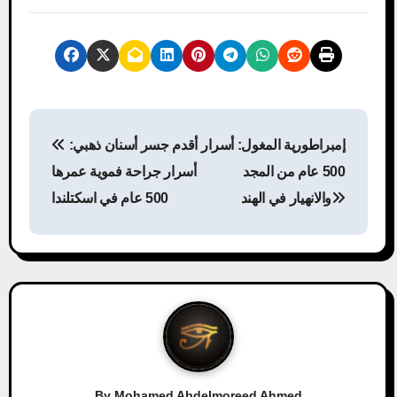
P
إمبراطورية المغول: أسرار
أقدم جسر أسنان ذهبي:
o
500 عام من المجد
أسرار جراحة فموية عمرها
s
والانهيار في الهند
500 عام في اسكتلندا
t
n
a
v
i
By
Mohamed Abdelmoreed Ahmed