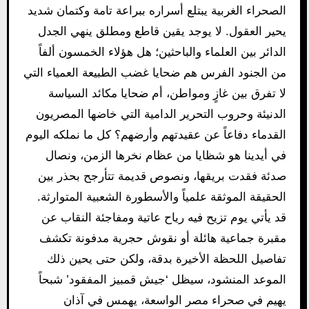
الصحراء الغربية يبتلع أسراره ببراعة تامة وكتمان شديد
يحير العقول. لا يوجد يقين قاطع ومطلق ينهي الجدل
الدائر بين العلماء والباحثين؛ هل هؤلاء الخمسون ألفاً
من الجنود الفرس هم ضحايا غضب الطبيعة العمياء التي
لا تفرق بين غازٍ ومواطن، أم ضحايا مكائد السياسة
الدنيئة وحروب التحرير الدامية التي خاضها المصريون
القدماء دفاعاً عن عقيدتهم وأرضهم؟ كل ما نملكه اليوم
في أيدينا هو شظايا من عظام نخرها الزمن، ونصال
صدئة فقدت بريقها، ونصوص قديمة تتأرجح بحذر بين
الحقيقة الموثقة علمياً والأسطورة الشعبية المتوارثة.
قد يأتي يوم تزيح فيه رياح عاتية ومفاجئة النقاب عن
مقبرة جماعية هائلة أو نقوش حجرية مدفونة تكشف
تفاصيل اللحظة الأخيرة بدقة، ولكن حتى يحين ذلك
الموعد المنشود، سيظل ‘جيش قمبيز المفقود’ شبحاً
يهيم في صحراء مصر الواسعة، يهمس في آذان