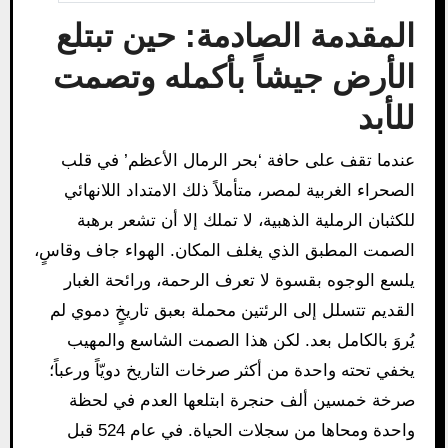
المقدمة الصادمة: حين تبتلع
الأرض جيشاً بأكمله وتصمت
للأبد
عندما تقف على حافة ‘بحر الرمال الأعظم’ في قلب
الصحراء الغربية لمصر، متأملاً ذلك الامتداد اللانهائي
للكثبان الرملية الذهبية، لا تملك إلا أن تشعر برهبة
الصمت المطبق الذي يغلف المكان. الهواء جاف وقاسٍ،
يلسع الوجوه بقسوة لا تعرف الرحمة، ورائحة الغبار
القديم تتسلل إلى الرئتين محملة بعبق تاريخٍ دموي لم
يُروَ بالكامل بعد. لكن هذا الصمت الشاسع والمهيب
يخفي تحته واحدة من أكثر صرخات التاريخ دويّاً ورعباً؛
صرخة خمسين ألف حنجرة ابتلعها العدم في لحظة
واحدة ومحاها من سجلات الحياة. في عام 524 قبل