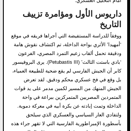
أمام التحليل العسكري.
داريوس الأول ومؤامرة تزييف
التاريخ
ووفقاً للدراسة المستفيضة التي أجراها فريقه في موقع
‘أمهيدا’ الأثري بواحة الداخلة، تم اكتشاف نقوش هامة
ودقيقة تحمل ألقاب زعيم التمرد المصري، الفرعون
‘بادي باستت الثالث’ (Petubastis III). يرى البروفيسور
كابر أن الجيش الفارسي لم يقع ضحية للطبيعة العمياء،
بل وقع في فخ عسكري محكم ودقيق. لقد تعرض
الجيش المنهك من المسير لكمين مدمر على يد قوات
المتمردين المصريين المتمركزين ببراعة في واحة
الداخلة وتمت إبادته عن بكرة أبيه في معركة دموية.
ولتفادي العار السياسي والعسكري الذي سيلحق
بأسطورة الإمبراطورية الفارسية التي لا تقهر جراء هذه