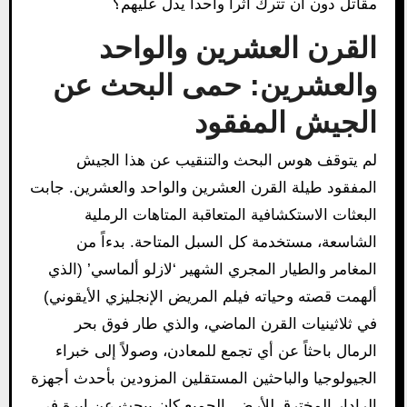
مقاتل دون أن تترك أثراً واحداً يدل عليهم؟
القرن العشرين والواحد
والعشرين: حمى البحث عن
الجيش المفقود
لم يتوقف هوس البحث والتنقيب عن هذا الجيش
المفقود طيلة القرن العشرين والواحد والعشرين. جابت
البعثات الاستكشافية المتعاقبة المتاهات الرملية
الشاسعة، مستخدمة كل السبل المتاحة. بدءاً من
المغامر والطيار المجري الشهير ‘لازلو ألماسي’ (الذي
ألهمت قصته وحياته فيلم المريض الإنجليزي الأيقوني)
في ثلاثينيات القرن الماضي، والذي طار فوق بحر
الرمال باحثاً عن أي تجمع للمعادن، وصولاً إلى خبراء
الجيولوجيا والباحثين المستقلين المزودين بأحدث أجهزة
الرادار المخترق للأرض. الجميع كان يبحث عن إبرة في