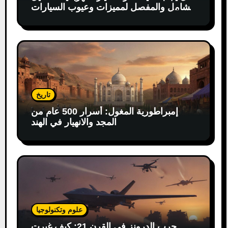
الشامل والمفصل لمميزات وعيوب السيارات
الكهربائية
تاريخ
إمبراطورية المغول: أسرار 500 عام من
المجد والانهيار في الهند
علوم وتكنولوجيا
حرب الدرونز في القرن 21: كيف غيرت