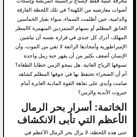
محرقة عبثية فقط لإشباع نرجسيته المريضة وإسكات
أصوات معارضيه من الكهنة؟ في تلك اللحظة الفارقة
والدامية، حين أظلمت السماء، سواء بغبار الخماسين
الخانق المظلم أو بسهام المتمردين المنهمرة كالمطر
المهلك، أدرك كل جندي في قرارة نفسه أن نياشين
الإمبراطورية وأمجادها الزائفة لا تقي من الموت، وأن
الإنسان أضعف بكثير من أن يقهر حبة رمل واحدة
تسوقها الرياح العاتية. هل يمحو الزمن خطايا الطغاة؟
أم أن الصحراء تحتفظ بها في جوفها المظلم كشاهد
صامت وأبدي على تفاهة القوة المادية العابرة أمام
جبروت الأبدية والزمن؟
الخاتمة: أسرار بحر الرمال
الأعظم التي تأبى الانكشاف
حتى هذه اللحظة، لا يزال بحر الرمال الأعظم في