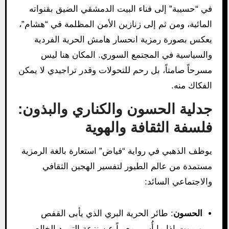
في “حسيبة” إلى فناء البيت الدمشقي الضيق بقنواته
المائية، ومن ثم إلى زنازين الأمن المظلمة في “هشام”،
يعكس بصورة رمزية انحسار هامش الحرية الفردية
والسياسية في المجتمع السوري. المكان هنا ليس
مسرحاً صامتاً، بل رحم للتحولات وقدر تراجيدي لا يمكن
الفكاك منه.
جدلية الحسون والكناري والبذون:
فلسفة الثقافة والهوية
يوظف الذهبي في رواية “فياض” استعارة بالغة الرمزية
مستمدة من عالم الطيور لتفسير الهجين الثقافي
والاجتماعي السائد:
الحسون
: طائر الحرية البري الذي يأبى القفص
ويموت إذا ما أُسر، معبراً عن نزعة التمرد الخالص