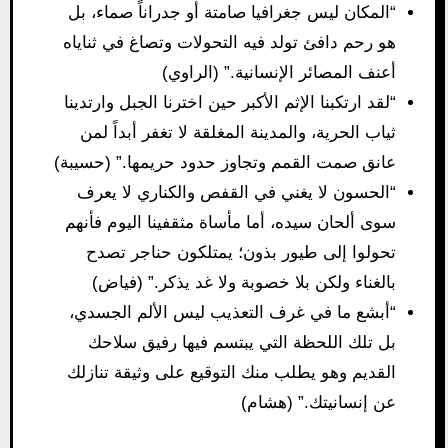
“المكان ليس جغرافيا صامتة أو جدراناً صماء، بل
هو رحم دافئ تولد فيه التحولات وتصاغ في ثناياه
أعنف المصائر الإنسانية.” (الراوي)
“لقد ارتكبنا الإثم الأكبر حين اخترنا الجبل وارتدينا
ثياب الحرية، والمدينة المغلقة لا تغفر أبداً لمن
عانق صمت القمم وتجاوز حدود حريمها.” (حسيبة)
“الحسون لا يغني في القفص والكناري لا يعرف
سوى ألحان سيده، أما مأساة مثقفينا اليوم فأنهم
تحولوا إلى طيور بذون؛ يمتلكون حناجر تصدح
بالغناء ولكن بلا خصوبة ولا غد يذكر.” (فياض)
“أبشع ما في غرف التعذيب ليس الألم الجسدي،
بل تلك اللحظة التي يبتسم فيها رفيق سلاحك
القديم وهو يطلب منك التوقيع على وثيقة تنازلك
عن إنسانيتك.” (هشام)