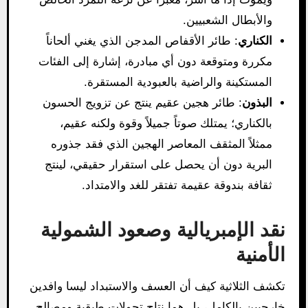
والأبطال الشعبيين.
الكناري
: طائر الأقفاص المدجن الذي يغني ألحاناً
مكررة ومتوقعة دون أي مبادرة، إشارة إلى الفئات
المستكينة والراضية بالعبودية المستقرة.
البذون
: طائر هجين عقيم ينتج عن تزويج الحسون
بالكناري؛ يمتلك صوتاً جميلاً وقوة ولكنه عقيم،
ممثلاً المثقف المعاصر الهجين الذي فقد جذوره
البرية دون أن يحصل على استقرار حقيقي، لينتج
ثقافة بندوقة عقيمة تفتقر للغد والامتداد.
نقد الإمبريالية وصعود الشمولية
الأمنية
تكشف الثلاثية كيف أن العسف والاستبداد ليسا وافدين
خارجيين بالكامل، بل هما نتاج تحولات طبقية ومصالح