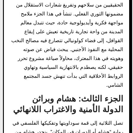
الحقيقيين من سلاحهم وتفريغ شعارات الاستقلال من
مضمونها الثوري الفعلي. تنشأ في هذا الجزء ملامح
مواجهة فكرية وأيديولوجية حادة، حيث تتبدل معالم
المدينة من واحة تجارية تاريخية تعيش على إيقاع
القوافل، إلى فضاء كولونيالي تتصارع فيه مصالح النخب
المحلية مع النفوذ الأجنبي. يبحث فياض عن صوته
وهويته في هذا المعترك، محاولاً صياغة مشروع تحرر
حقيقي، لكنه يصطدم بالانتهازية السياسية وتهاوي
الروابط الأخلاقية التي بدأت تنهش جسد المجتمع
الشامي.
الجزء الثالث: هشام وبراثن
الدولة الأمنية والاغتراب اللانهائي
تصل الثلاثية إلى قمة سوداويتها وتفكيكها الفلسفي في
رواية “هشام أو الدوران في المكان”. ينحدر هشام من