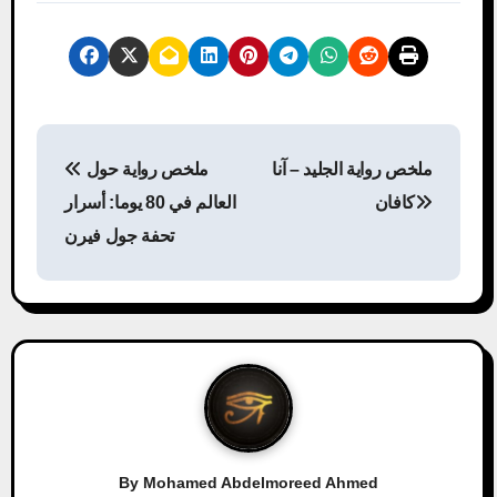
P
ملخص رواية الجليد – آنا
ملخص رواية حول
o
كافان
العالم في 80 يوما: أسرار
s
تحفة جول فيرن
t
n
a
v
i
By
Mohamed Abdelmoreed Ahmed