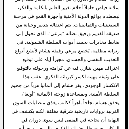
سلالة فياض حاملاً أحلام تغيير العالم بالكلمة والفكر،
ليصطدم بواقع الدولة الأمنية وأجهزة القمع في مرحلة
السبعينيات والثمانينيات. يتم اعتقاله بتدبير وخيانة من
صديقه القديم ورفيق نضاله “مرعي”، الذي تحول إلى
ضابط مخابرات يجسد أدوات السلطة الشمولية. في
زنزانة مظلمة، يُخضع مرعي رفيقه هشام لأبشع أنواع
التعذيب النفسي والجسدي، مجبراً إياه على توقيع
اعتراف مهين يتنازل فيه عن كرامته ورجولته بالتوقيع
على وثيقة مهينة لكسر كبريائه الفكري. عقب هذا
الانكسار الوجودي، يفر هشام إلى ألمانيا هرباً من جحيم
السلطة الأمنية. وبمساعدة زوجته الألمانية “أولغا”،
يحقق هشام نجاحاً باهراً ككاتب يغذي متطلبات السوق
الغربية بروايات تاريخية شرقية مغلفة، لكنه يكتشف في
النهاية أن نجاحه في المنفى ليس سوى دوران في
المكان، حيث ظل جثمانه الفكري والروحي سجيناً في