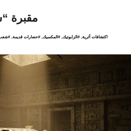
مقبرة “
اكتشافات أثرية
, #
الزابوتيك
, #
المكسيك
, #
حضارات قديمة
, #
شعب 