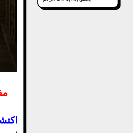
مق
اكتشا