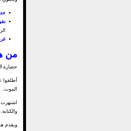
جدا
نقو
الز
غرف
من ه
حضارة
ا
أطلقوا 
الموت.
اشتهرت ه
والكتابة.
ويقدم هذا