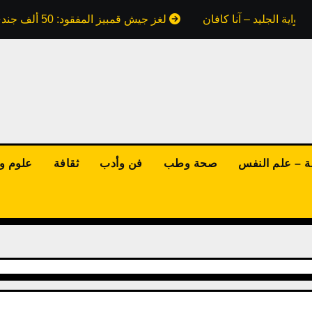
واية الجليد – آنا كافان
لغز جيش قمبيز المفقود: 50 ألف جندي ابتلعتهم رمال مصر.. هل كذبت علينا كتب التاريخ؟
ة – علم النفس
صحة وطب
فن وأدب
ثقافة
علوم وت