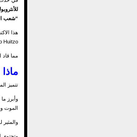
في حدث 
للأنثروبولوج
“شعب ا
هذا الاكتشاف الم
Pablo Huitzo) بولاية واهاكا، وجاء نتي
مما قاد ا
ماذا 
تتميز الم
وأبرز ما 
الموت وا
والمثير ل
وتحتوي ا