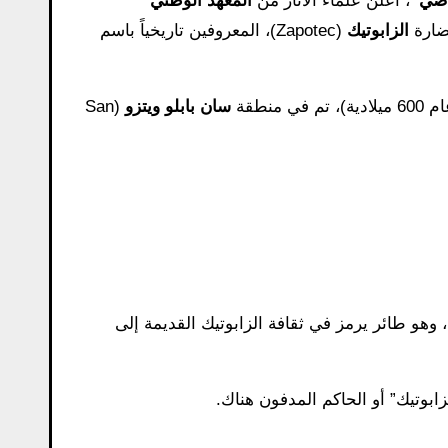
اضي”
، أعلن علماء الآثار من
المعهد الوطني
حضارة
الزابوتيك
(Zapotec)، المعروفين تاريخياً باسم
سان بابلو ويتزو
(San
، وهو طائر يرمز في ثقافة الزابوتيك القديمة إلى
لزابوتيك” أو الحاكم المدفون هناك.