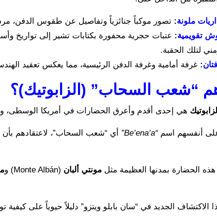
ريات ملونة
:
تصور موكباً جنائزياً وتفاصيل عن طقوس الدفن، مرس
ش تقويمية
:
عتبات حجرية محفورة بكتابات تشير إلى تواريخ وأسم
مني لتلك الحقبة.
تان
:
غرفة أمامية وغرفة الدفن الرئيسية، مما يعكس تعقيد الهند
م “شعب السحاب” (الزابوتيك)؟
لزابوتيك
هي إحدى أقدم وأعرق الحضارات في أمريكا الوسطى، وا
على أنفسهم اسم
“Be’ena’a”
أي “شعب السحاب”، لاعتقادهم بأن أس
ذه الحضارة بمدنها العظيمة مثل
مونتي ألبان
(Monte Albán) و
مي
 الاكتشاف الجديد في “سان بابلو ويتزو” دليلاً حيوياً على كيفية 