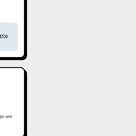
اك
ogic and