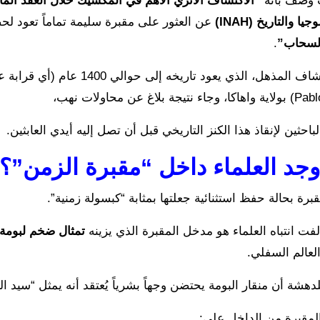
وُصف بأنه
“الاكتشاف الأثري الأهم في المكسيك خلال العقد الم
يا والتاريخ (INAH)
عن العثور على مقبرة سليمة تماماً تعود ل
لسحاب”
.
ذهل، الذي يعود تاريخه إلى حوالي 1400 عام (أي قرابة عام 600 ميلادية)، تم في منطقة
جة بلاغ عن محاولات نهب،
لباحثين لإنقاذ هذا الكنز التاريخي قبل أن تصل إليه أيدي العابثين.
وجد العلماء داخل “مقبرة الزمن”؟
قبرة بحالة حفظ استثنائية جعلتها بمثابة “كبسولة زمنية”.
لفت انتباه العلماء هو مدخل المقبرة الذي يزينه
تمثال ضخم لبومة
لعالم السفلي.
لدهشة أن منقار البومة يحتضن وجهاً بشرياً يُعتقد أنه يمثل “سيد ا
لمقبرة من الداخل على: