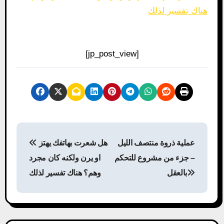
هناك تفسير لذلك
[jp_post_view]
P
عملية ذروة منتصف الليل
هل شعرت بهاتفك يهتز
o
– جزء من مشروع للتحكم
او يرن ولكنه كان مجرد
s
بالعقل
وهم؟ هناك تفسير لذلك
t
n