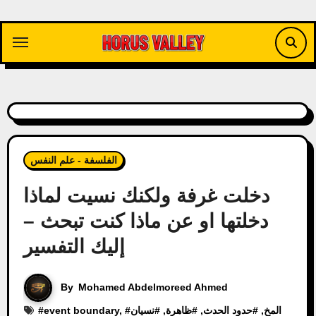
Skip
to
content
الفلسفة - علم النفس
دخلت غرفة ولكنك نسيت لماذا
دخلتها او عن ماذا كنت تبحث –
إليك التفسير
By
Mohamed Abdelmoreed Ahmed
المخ
, #
حدود الحدث
, #
ظاهرة
, #
نسيان
, #
event boundary
#