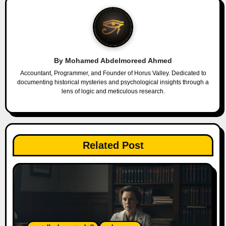
a
v
i
By
Mohamed Abdelmoreed Ahmed
g
Accountant, Programmer, and Founder of Horus Valley. Dedicated to
documenting historical mysteries and psychological insights through a
a
lens of logic and meticulous research.
t
i
Related Post
o
n