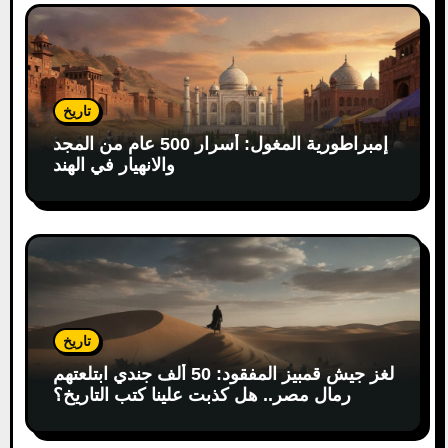
n
تاريخ
إمبراطورية المغول: أسرار 500 عام من المجد
والانهيار في الهند
تاريخ
لغز جيش قمبيز المفقود: 50 ألف جندي ابتلعتهم
رمال مصر.. هل كذبت علينا كتب التاريخ؟