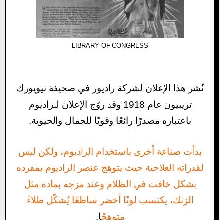
LIBRARY OF CONGRESS
نُشر هذا الإعلان لشركة راديور في صحيفة نيويورك
تريبيون عام 1918 وقد روّج الإعلان للراديوم
باعتباره مصدرًا رائعًا وقويًا للجمال والحيوية.
بدأت صناعة أخرى باستخدام الراديوم، ولكن ليس
لقدراته العلاجية حيث يتوهج عنصر الراديوم بمفرده
بشكل خافت في الظلام وعند مزجه بمادة مثل
الزنك، يكتسب لونًا أخضر ساطعًا يُشكّل طلاءً
متوهجً
ا.