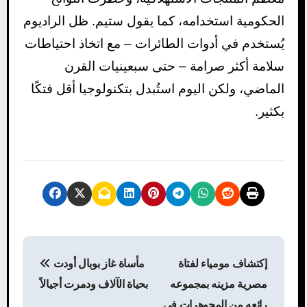
الحكومية استخدامه، كما يقول ستيم. ظل الراديوم
يُستخدم في أدوات الطائرات – مع اتخاذ احتياطات
سلامة أكثر صرامة – حتى سبعينيات القرن
الماضي، ولكن اليوم استُبدل بتكنولوجيا أقل فتكًا
بكثير.
P
إكتشاف مومياء لفتاة
مأساة غاز بوبال أودت
o
مصرية مزينه بمجموعه
بحياة الآلاف ودمرت أجيالاً
s
رائعه من المجوهرات فى