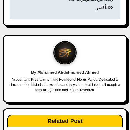
الأقصر
t
n
a
v
i
g
By
Mohamed Abdelmoreed Ahmed
a
Accountant, Programmer, and Founder of Horus Valley. Dedicated to
documenting historical mysteries and psychological insights through a
lens of logic and meticulous research.
t
i
o
Related Post