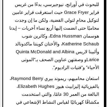
للبحوث في أورانج، نيوجيرسي، بدءًا من غريس
فراير Grace Fryer حيث استغرقت فراير عامين
لتوكيل محامٍ لتولي القضية، ولكن ما إن وجدت
محاميًا حتى انضمت إليها أربع نساء أخريات – إيدنا
هوسمان Edna Hussman، وكاثرين شوب
Katherine Schaub، والأختان كوينتا ماكدونالد
وألبينا لاريس Quinta McDonald and Albina
Lariceو وصفتهن عناوين الصحف بـ”الموتى
الأحياء” و”فتيات الراديوم”.
استعان محاميهم، ريموند بيري Raymond Berry،
بالفيزيائية إليزابيث هيوز Elizabeth Hughes،
البالغة من العمر 30 عامًا، والتي استخدمت
مكشافًا كهربائيًا لقياس النشاط الإشعاعي في