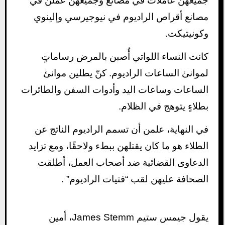
جميعهن عاملات في مصانع وجميعهن عملن في
مصانع أقراص الراديوم في نيوجيرسي وإلينوي
وكونيتيكت.
كانت النساء اللواتي أُصبن بالمرض رساماتٍ
لموانئ الساعات الراديوم. كنّ يطلين موانئ
الساعات وساعات اليد وأدوات السفن والطائرات
بطلاءٍ يتوهج في الظلام.
في النهاية، علمن أن تسمم الراديوم الناتج عن
الطلاء هو ما كان يقتلهن ببطء ولاحقًا، ومع تزايد
الدعاوى القضائية ضد أصحاب العمل، أطلقت
الصحافة عليهن لقب “فتيات الراديوم” .
يقول جيمس ستيم James Stemm، أمين