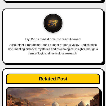
n
a
v
i
By
Mohamed Abdelmoreed Ahmed
g
Accountant, Programmer, and Founder of Horus Valley. Dedicated to
documenting historical mysteries and psychological insights through a
a
lens of logic and meticulous research.
t
i
Related Post
o
n