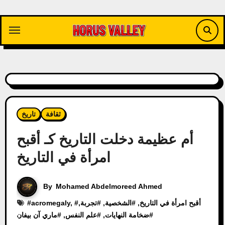
Skip
to
content
ثقافة
تاريخ
أم عظيمة دخلت التاريخ كـ أقبح
امرأة في التاريخ
By
Mohamed Abdelmoreed Ahmed
أقبح امرأة في التاريخ
, #
الشخصية
, #
تجربة
,
, #
acromegaly
#
#
ضخامة النهايات
, #
علم النفس
, #
ماري آن بيفان