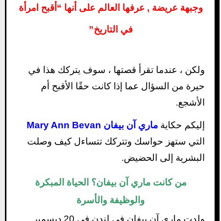
وجبهة عريضة , عرفها العالم على أنها “أقبح امرأة
في التاريخ”
ولكن ، عندما تقرأ قصتها ، سوف يتركك هذا في
حيرة من السؤال عما إذا كانت حقًا الأقبح أم
الأشجع.
إليكم حكاية
ماري آن بيفان Mary Ann Bevan
التي ستهز حواسك وتتركك تتساءل كيف وصلت
البشرية إلى الحضيض.
من كانت ماري آن بيفان؟ الحياة المبكرة
والوظيفة والأسرة
ولدت ماري آن بيفان في لندن في 20 ديسمبر