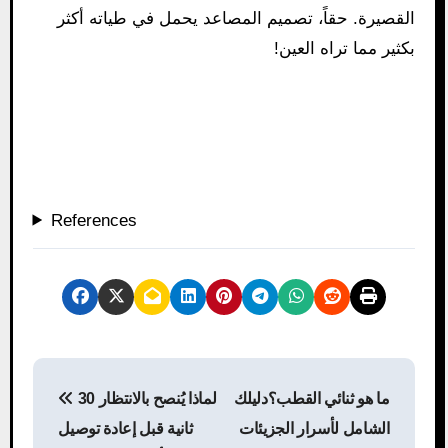
القصيرة. حقاً، تصميم المصاعد يحمل في طياته أكثر
بكثير مما تراه العين!
References
P
ما هو ثنائي القطب؟دليلك
لماذا يُنصح بالانتظار 30
o
الشامل لأسرار الجزيئات
ثانية قبل إعادة توصيل