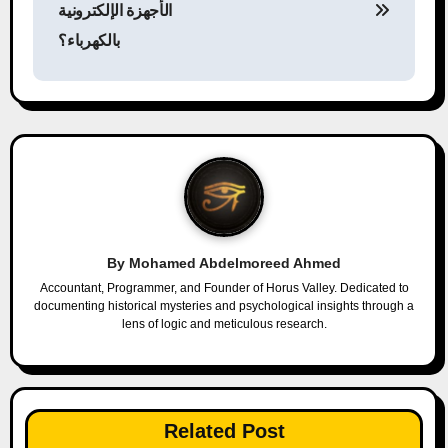
s
الأجهزة الإلكترونية
بالكهرباء؟
t
n
a
v
i
g
By
Mohamed Abdelmoreed Ahmed
a
Accountant, Programmer, and Founder of Horus Valley. Dedicated to
documenting historical mysteries and psychological insights through a
lens of logic and meticulous research.
t
i
o
Related Post