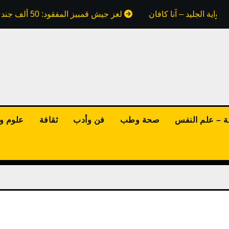
واية الجليد – آنا كافان
لغز جيش قمبيز المفقود: 50 ألف جندي ابتلعتهم رمال مصر.. هل كذبت علينا كتب التاريخ؟
ة – علم النفس
صحة وطب
فن وأدب
ثقافة
علوم وت