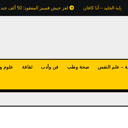
واية الجليد – آنا كافان
لغز جيش قمبيز المفقود: 50 ألف جندي ابتلعتهم رمال مصر.. هل كذبت علينا كتب التاريخ؟
ة – علم النفس
صحة وطب
فن وأدب
ثقافة
علوم وت