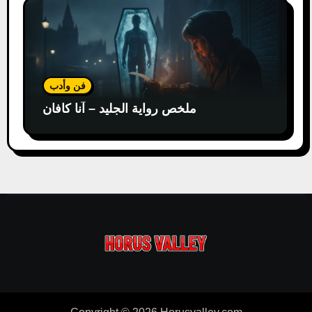
فن وأدب
ملخص رواية الجليد – آنا كافان