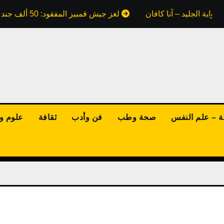
واية الجليد – آنا كافان
لغز جيش قمبيز المفقود: 50 ألف جندي ابتلعتهم رمال مصر.. هل كذبت علينا كتب التاريخ؟
ة – علم النفس
صحة وطب
فن وأدب
ثقافة
علوم وت