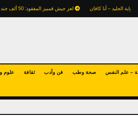
واية الجليد – آنا كافان
لغز جيش قمبيز المفقود: 50 ألف جندي ابتلعتهم رمال مصر.. هل كذبت علينا كتب التاريخ؟
ة – علم النفس
صحة وطب
فن وأدب
ثقافة
علوم وت