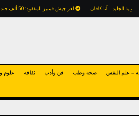
واية الجليد – آنا كافان
لغز جيش قمبيز المفقود: 50 ألف جندي ابتلعتهم رمال مصر.. هل كذبت علينا كتب التاريخ؟
ة – علم النفس
صحة وطب
فن وأدب
ثقافة
علوم وت