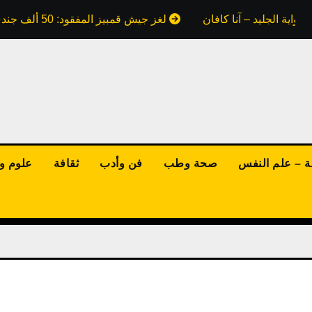
واية الجليد – آنا كافان
لغز جيش قمبيز المفقود: 50 ألف جندي ابتلعتهم رمال مصر.. هل كذبت علينا كتب التاريخ؟
ة – علم النفس
صحة وطب
فن وأدب
ثقافة
علوم وت