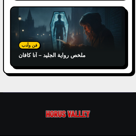
فن وأدب
ملخص رواية الجليد – آنا كافان