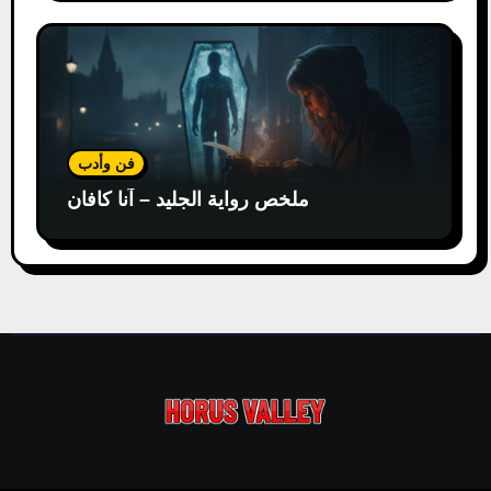
فن وأدب
ملخص رواية الجليد – آنا كافان