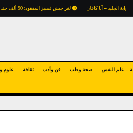
واية الجليد – آنا كافان
لغز جيش قمبيز المفقود: 50 ألف جندي ابتلعتهم رمال مصر.. هل كذبت علينا كتب التاريخ؟
ة – علم النفس
صحة وطب
فن وأدب
ثقافة
علوم وت