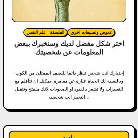
غموض وتصنيفات اخري
الفلسفة - علم النفس
اختر شكل مفضل لديك وسنخبرك ببعض
المعلومات عن شخصيتك
إختيارك انت شخص تنظر دائما للنصف الممتلئ من الكوب-
وبالنسبة لك الحياة عبارة عن مغامرة -يمكنك ان تتأقلم مع
التغييرات ولا تشعر بالقيود او الصعوبات لانك منفتح وتتقبل
التغيير انت شخصيه…
راديو