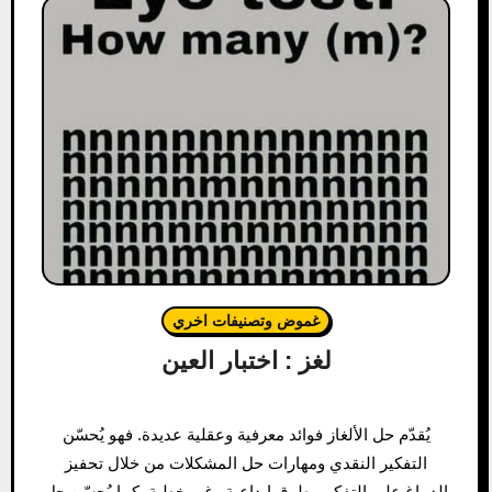
غموض وتصنيفات اخري
لغز : اختبار العين
يُقدّم حل الألغاز فوائد معرفية وعقلية عديدة. فهو يُحسّن
التفكير النقدي ومهارات حل المشكلات من خلال تحفيز
الدماغ على التفكير بطرق إبداعية وغير خطية. كما يُحسّن حل