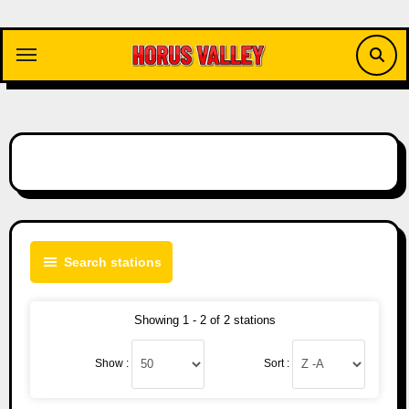
Skip
to
content
Search stations
Showing 1 - 2 of 2 stations
Show :
Sort :