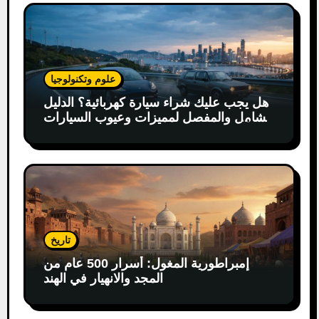
علوم وتكنولوجيا
هل يجب عليك شراء سيارة كهربائية؟ الدليل
الشامل والمفصل لمميزات وعيوب السيارات
الكهربائية
تاريخ
إمبراطورية المغول: أسرار 500 عام من
المجد والانهيار في الهند