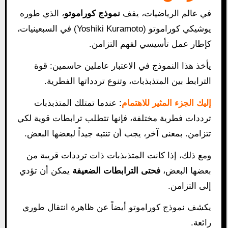
في عالم الرياضيات، يقف
نموذج كوراموتو
، الذي طوره
يوشيكي كوراموتو (Yoshiki Kuramoto) في السبعينيات،
كإطار عمل تأسيسي لفهم التزامن.
يأخذ هذا النموذج في الاعتبار عاملين حاسمين: قوة
الترابط بين المتذبذبات، وتنوع تردداتها الفطرية.
إليك الجزء المثير للاهتمام
: عندما تمتلك المتذبذبات
ترددات فطرية مختلفة، فإنها تتطلب ترابطات قوية لكي
تتزامن. بمعنى آخر، يجب أن تنتبه جيداً لبعضها البعض.
ومع ذلك، إذا كانت المتذبذبات ذات ترددات قريبة من
بعضها البعض،
فحتى الترابطات الضعيفة
يمكن أن تؤدي
إلى التزامن.
يكشف نموذج كوراموتو أيضاً عن ظاهرة انتقال طوري
رائعة.