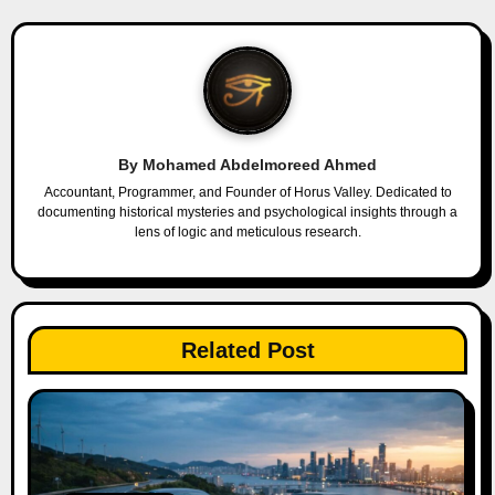
n
a
v
i
By
Mohamed Abdelmoreed Ahmed
g
Accountant, Programmer, and Founder of Horus Valley. Dedicated to
documenting historical mysteries and psychological insights through a
a
lens of logic and meticulous research.
t
i
Related Post
o
n