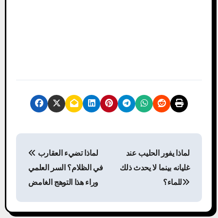
P
لماذا يفور الحليب عند
لماذا تضيء العقارب
o
غليانه بينما لا يحدث ذلك
في الظلام؟ السر العلمي
s
للماء؟
وراء هذا التوهج الغامض
t