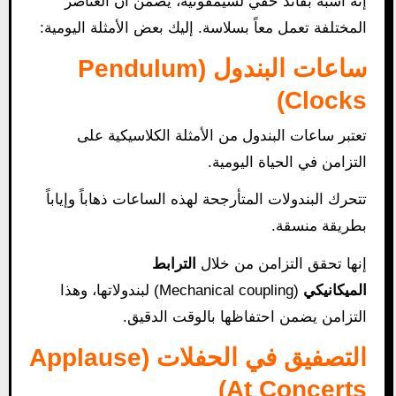
إنه أشبه بقائد خفي لسيمفونية، يضمن أن العناصر
المختلفة تعمل معاً بسلاسة. إليك بعض الأمثلة اليومية:
ساعات البندول (Pendulum
Clocks)
تعتبر ساعات البندول من الأمثلة الكلاسيكية على
التزامن في الحياة اليومية.
تتحرك البندولات المتأرجحة لهذه الساعات ذهاباً وإياباً
بطريقة منسقة.
إنها تحقق التزامن من خلال
الترابط
الميكانيكي
(Mechanical coupling) لبندولاتها، وهذا
التزامن يضمن احتفاظها بالوقت الدقيق.
التصفيق في الحفلات (Applause
At Concerts)