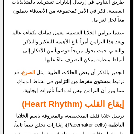
طريق التناوب في إرسال إشارات تسترشد بالمتذبذبات
العصبية. فكر في الأمر كمجموعة من الأصدقاء يعملون
معاً لحل لغز ما.
عندما تتزامن الخلايا العصبية، يعمل دماغك بكفاءة عالية
ويعد هذا التزامن أمراً بالغ الأهمية للتفكير والتذكر
والتعلم، حيث يحول مزيجاً فوضوياً من الأفكار إلى
أنماط منظمة يمكن التصرف بناءً عليها.
الجدير بالذكر أن بعض الحالات الطبية، مثل
الصرع
، قد
ترتبط
بمستوى مفرط من التزامن
في نشاط الدماغ،
مما يبرز أن التزامن ليس له دائماً تأثيرات إيجابية.
إيقاع القلب (Heart Rhythm)
ترسل خلايا قلبك المتخصصة، والمعروفة باسم
الخلايا
الناظمة
(Pacemaker cells)، إشارات تخلق نبضاً ثابتاً،
على غرار دقات طبل مضبوطة في مقطوعة موسيقية.