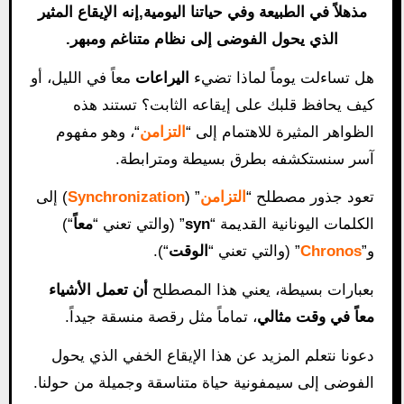
مذهلاً في الطبيعة وفي حياتنا اليومية,إنه الإيقاع المثير
الذي يحول الفوضى إلى نظام متناغم ومبهر.
هل تساءلت يوماً لماذا تضيء
اليراعات
معاً في الليل، أو
كيف يحافظ قلبك على إيقاعه الثابت؟ تستند هذه
الظواهر المثيرة للاهتمام إلى “
التزامن
“، وهو مفهوم
آسر سنستكشفه بطرق بسيطة ومترابطة.
تعود جذور مصطلح “
التزامن
” (
Synchronization
) إلى
الكلمات اليونانية القديمة “
syn
” (والتي تعني “
معاً
“)
و”
Chronos
” (والتي تعني “
الوقت
“).
بعبارات بسيطة، يعني هذا المصطلح
أن تعمل الأشياء
معاً في وقت مثالي
، تماماً مثل رقصة منسقة جيداً.
دعونا نتعلم المزيد عن هذا الإيقاع الخفي الذي يحول
الفوضى إلى سيمفونية حياة متناسقة وجميلة من حولنا.