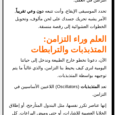
التزامن في العمل.
تحدد الموسيقى الإيقاع، وأنت تتبعه
دون وعي تقريباً
,
الأمر يشبه تحريك جسدك على لحن مألوف، وتحويل
الخطوات العشوائية إلى رقصة منسقة.
العلم وراء التزامن:
المتذبذبات والترابطات
الآن، دعونا نخطو خارج الطبيعة وندخل إلى حياتنا
اليومية لنرى كيف يحيط بنا التزامن، والذي غالباً ما يتم
توجيهه بواسطة المتذبذبات.
تعد
المتذبذبات
(Oscillators) اللاعبين الأساسيين في
التزامن.
إنها عناصر تكرر نفسها، مثل البندول المتأرجح، أو إطلاق
الخلايا العصبية للإشارات، أو حتى وميض اليراعات. كل