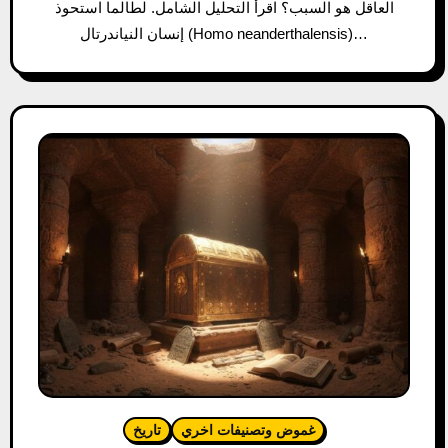
العاقل هو السبب؟ اقرأ التحليل الشامل. لطالما استحوذ
إنسان النياندرتال (Homo neanderthalensis)…
غموض وتصنيفات اخري
تاريخ