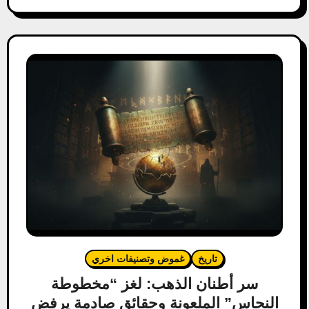
تاريخ
غموض وتصنيفات اخري
سر أطنان الذهب: لغز “مخطوطة
النحاس” الملعونة وحقائق صادمة يرفض