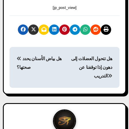
[jp_post_view]
P
هل تتحول العضلات إلى
هل بياض الأسنان يحدد
o
دهون إذا توقفنا عن
صحتها؟
s
التدريب
t
n
a
v