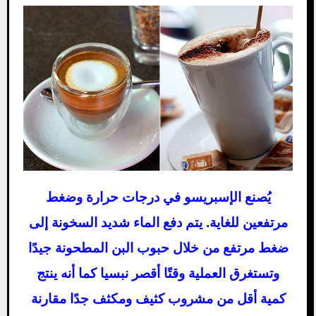
يُصنع الإسبريسو في درجات حرارة وضغط
مرتفعين للغاية. يتم دفع الماء شديد السخونة إلى
ضغط مرتفع من خلال حبوب البن المطحونة جيدًا
وتستغرق العملية وقتًا أقصر نبسيا كما أنه ينتج
كمية أقل من مشروب كثيف ومكثف جدًا مقارنة