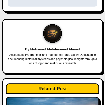
t
n
a
v
i
By
Mohamed Abdelmoreed Ahmed
g
Accountant, Programmer, and Founder of Horus Valley. Dedicated to
documenting historical mysteries and psychological insights through a
a
lens of logic and meticulous research.
t
i
Related Post
o
n