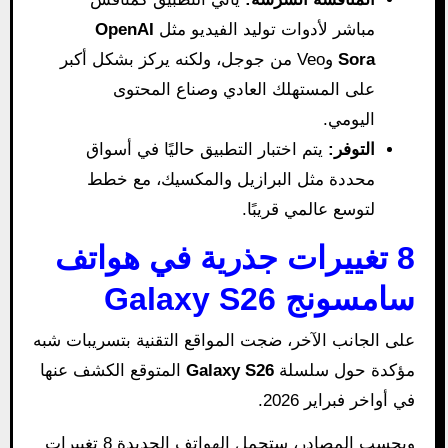
مباشر لأدوات توليد الفيديو مثل
OpenAI
Sora
وVeo من جوجل، ولكنه يركز بشكل أكبر
على المستهلك العادي وصناع المحتوى
اليومي.
التوفر:
يتم اختبار التطبيق حاليًا في أسواق
محددة مثل البرازيل والمكسيك، مع خطط
لتوسع عالمي قريبًا.
8 تغييرات جذرية في هواتف
سامسونج Galaxy S26
على الجانب الآخر، ضجت المواقع التقنية بتسريبات شبه
مؤكدة حول سلسلة
Galaxy S26
المتوقع الكشف عنها
في أواخر فبراير 2026.
وبحسب المصادر، ستحمل الهواتف الجديدة 8 تغييرات