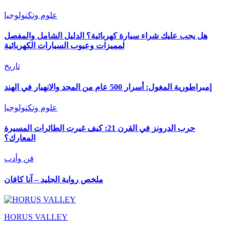
علوم وتكنولوجيا
هل يجب عليك شراء سيارة كهربائية؟ الدليل الشامل والمفصل
لمميزات وعيوب السيارات الكهربائية
تاريخ
إمبراطورية المغول: أسرار 500 عام من المجد والانهيار في الهند
علوم وتكنولوجيا
حرب الدرونز في القرن 21: كيف غيرت الطائرات المسيرة
المعارك؟
فن وأدب
ملخص رواية الجليد – آنا كافان
HORUS VALLEY