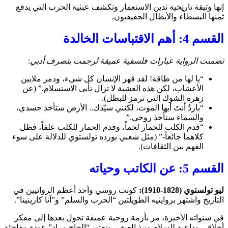
إنها وثيقة تاريخية تدين الاستعمار وتكشف عبثية الحرب التي يدفع
ثمنها البسطاء والأبطال الحقيقيون.
القسم 4: أهم الاقتباسات الخالدة
تضمنت الرواية عبارات فلسفية عميقة تُرجمت بتصرف أدبي
:
“يا لها من طاقة! لقد قهر الإنسان كل شيء، ودمر ملايين
الأعشاب، لكن هذه العشبة لا تزال تأبى الاستسلام.” (عن
زهرة الشوك التي ترمز للبطل).
“باردٌ أنتَ أيها الموت، لكنني سيّدك.. الأرض ستأخذ جسدي،
والسماء ستأخذ روحي.”
“قدم الكلب للحمار لحماً، وقدم الحمار للكلب علفاً، فظل
كلاهما جائعاً-” (مثل شعبي يورده تولستوي للدلالة على سوء
الفهم بين الثقافات).
القسم 5: عن الكاتب وحياته
ليو تولستوي (1828-1910):
كونت روسي وأحد أعظم الروائيين في
التاريخ واشتهر بروايتيه الطويلتين “الحرب والسلم” و”آنا كارينينا”.
في سنواته الأخيرة، مر بأزمة روحية عميقة تحول بعدها إلى مفكر
أخلاقي وداعية للسلام ونبذ العنف، وتعتبر “الحاج مراد” عودة مفاجئة