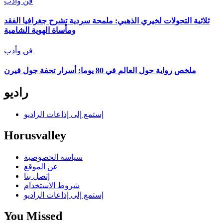
فن وأدب
ثلاثية التحولات لخيري الذهبي: ملمحة سردية تشرح جغرافيا الفقد
ومأساة الهوية الشامية
فن وأدب
ملخص رواية حول العالم في 80 يوما: أسرار تحفة جول فيرن
راديو
إستمع إلى إذاعات الراديو
Horusvalley
سياسة الخصوصية
عن الموقع
إتصل بنا
شروط الاستخدام
إستمع إلى إذاعات الراديو
You Missed