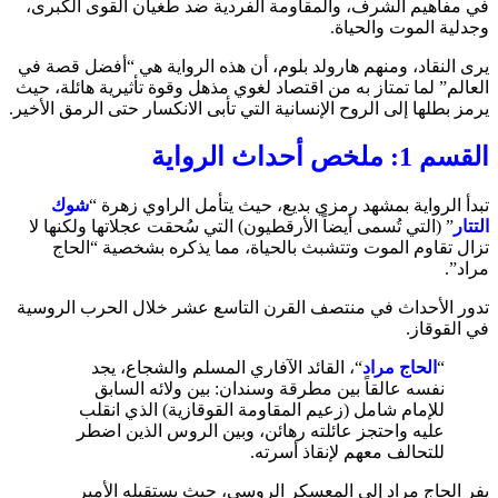
في مفاهيم الشرف، والمقاومة الفردية ضد طغيان القوى الكبرى،
وجدلية الموت والحياة.
يرى النقاد، ومنهم هارولد بلوم، أن هذه الرواية هي “أفضل قصة في
العالم” لما تمتاز به من اقتصاد لغوي مذهل وقوة تأثيرية هائلة، حيث
يرمز بطلها إلى الروح الإنسانية التي تأبى الانكسار حتى الرمق الأخير.
القسم 1: ملخص أحداث الرواية
تبدأ الرواية بمشهد رمزي بديع، حيث يتأمل الراوي زهرة “
شوك
التتار
” (التي تُسمى أيضاً الأرقطيون) التي سُحقت عجلاتها ولكنها لا
تزال تقاوم الموت وتتشبث بالحياة، مما يذكره بشخصية “الحاج
مراد”.
تدور الأحداث في منتصف القرن التاسع عشر خلال الحرب الروسية
في القوقاز.
“
الحاج مراد
“، القائد الآفاري المسلم والشجاع، يجد
نفسه عالقاً بين مطرقة وسندان: بين ولائه السابق
للإمام شامل (زعيم المقاومة القوقازية) الذي انقلب
عليه واحتجز عائلته رهائن، وبين الروس الذين اضطر
للتحالف معهم لإنقاذ أسرته.
يفر الحاج مراد إلى المعسكر الروسي، حيث يستقبله الأمير