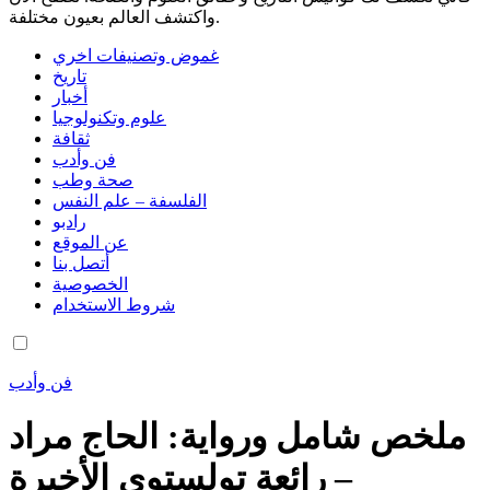
واكتشف العالم بعيون مختلفة.
غموض وتصنيفات اخري
تاريخ
أخبار
علوم وتكنولوجيا
ثقافة
فن وأدب
صحة وطب
الفلسفة – علم النفس
رادبو
عن الموقع
أتصل بنا
الخصوصية
شروط الاستخدام
فن وأدب
ملخص شامل ورواية: الحاج مراد
– رائعة تولستوي الأخيرة