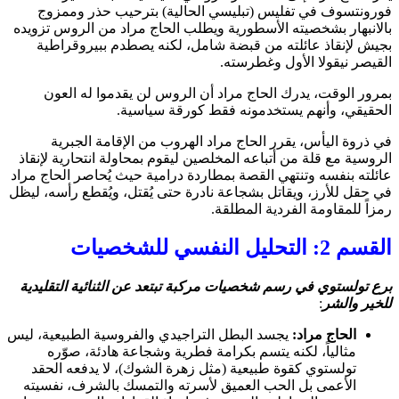
فورونتسوف في تفليس (تبليسي الحالية) بترحيب حذر وممزوج
بالانبهار بشخصيته الأسطورية ويطلب الحاج مراد من الروس تزويده
بجيش لإنقاذ عائلته من قبضة شامل، لكنه يصطدم ببيروقراطية
القيصر نيقولا الأول وغطرسته.
بمرور الوقت، يدرك الحاج مراد أن الروس لن يقدموا له العون
الحقيقي، وأنهم يستخدمونه فقط كورقة سياسية.
في ذروة اليأس، يقرر الحاج مراد الهروب من الإقامة الجبرية
الروسية مع قلة من أتباعه المخلصين ليقوم بمحاولة انتحارية لإنقاذ
عائلته بنفسه وتنتهي القصة بمطاردة درامية حيث يُحاصر الحاج مراد
في حقل للأرز، ويقاتل بشجاعة نادرة حتى يُقتل، ويُقطع رأسه، ليظل
رمزاً للمقاومة الفردية المطلقة.
القسم 2: التحليل النفسي للشخصيات
برع تولستوي في رسم شخصيات مركبة تبتعد عن الثنائية التقليدية
للخير والشر
:
الحاج مراد:
يجسد البطل التراجيدي والفروسية الطبيعية، ليس
مثالياً، لكنه يتسم بكرامة فطرية وشجاعة هادئة، صوّره
تولستوي كقوة طبيعية (مثل زهرة الشوك)، لا يدفعه الحقد
الأعمى بل الحب العميق لأسرته والتمسك بالشرف، نفسيته