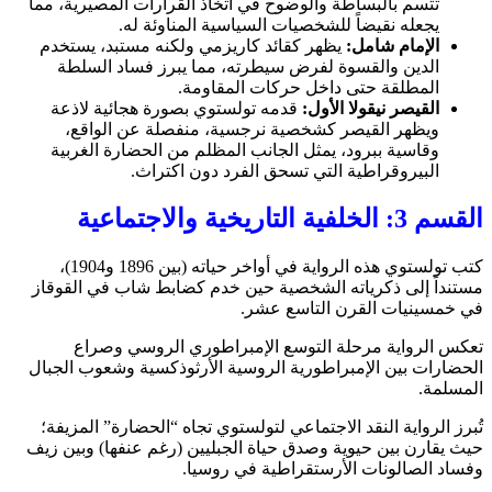
تتسم بالبساطة والوضوح في اتخاذ القرارات المصيرية، مما
يجعله نقيضاً للشخصيات السياسية المناوئة له.
الإمام شامل:
يظهر كقائد كاريزمي ولكنه مستبد، يستخدم
الدين والقسوة لفرض سيطرته، مما يبرز فساد السلطة
المطلقة حتى داخل حركات المقاومة.
القيصر نيقولا الأول:
قدمه تولستوي بصورة هجائية لاذعة
ويظهر القيصر كشخصية نرجسية، منفصلة عن الواقع،
وقاسية ببرود، يمثل الجانب المظلم من الحضارة الغربية
البيروقراطية التي تسحق الفرد دون اكتراث.
القسم 3: الخلفية التاريخية والاجتماعية
كتب تولستوي هذه الرواية في أواخر حياته (بين 1896 و1904)،
مستنداً إلى ذكرياته الشخصية حين خدم كضابط شاب في القوقاز
في خمسينيات القرن التاسع عشر.
تعكس الرواية مرحلة التوسع الإمبراطوري الروسي وصراع
الحضارات بين الإمبراطورية الروسية الأرثوذكسية وشعوب الجبال
المسلمة.
تُبرز الرواية النقد الاجتماعي لتولستوي تجاه “الحضارة” المزيفة؛
حيث يقارن بين حيوية وصدق حياة الجبليين (رغم عنفها) وبين زيف
وفساد الصالونات الأرستقراطية في روسيا.