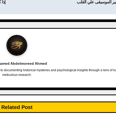
ثير الموسيقى علي القلب
إذا 
amed Abdelmoreed Ahmed
o documenting historical mysteries and psychological insights through a lens of l
meticulous research.
Related Post