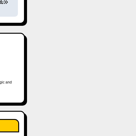
تأ
ogic and