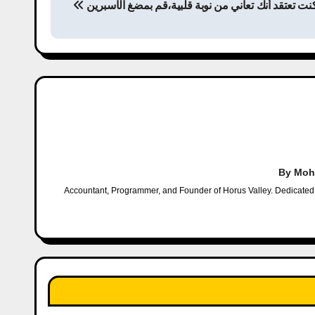
كنت تعتقد أنك تعاني من نوبة قلبية،قم بمضغ الأسبرين
o
s
t
n
a
v
By
Moh
i
Accountant, Programmer, and Founder of Horus Valley. Dedicated t
g
a
t
i