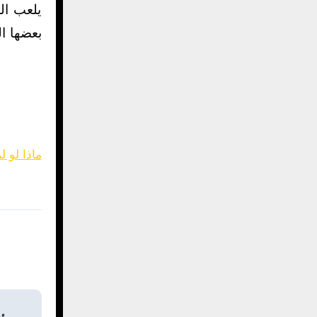
يلعب ال
بعضها ا
ماذا لو ل