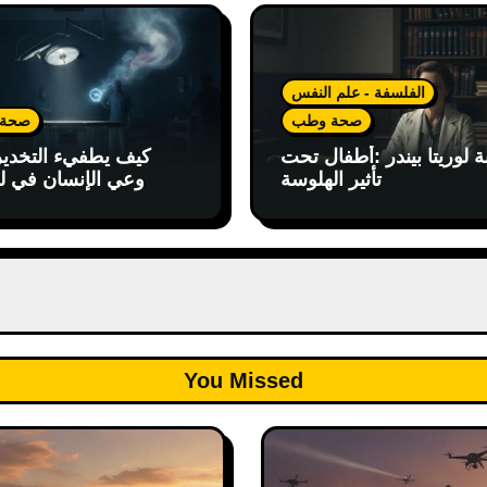
الفلسفة - علم النفس
صحة وطب
صحة
ة لوريتا بيندر :أطفال تحت
كيف يطفيء التخدير 
تأثير الهلوسة
وعي الإنسان في 
You Missed