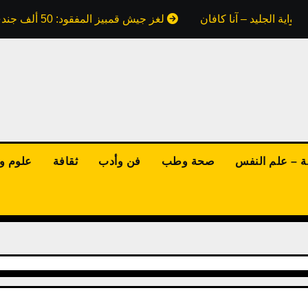
واية الجليد – آنا كافان
لغز جيش قمبيز المفقود: 50 ألف جندي ابتلعتهم رمال مصر.. هل كذبت علينا كتب التاريخ؟
ة – علم النفس
صحة وطب
فن وأدب
ثقافة
علوم وت