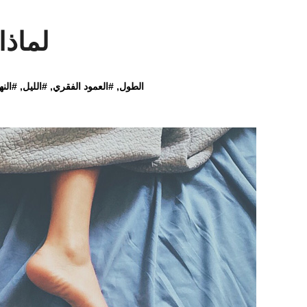
لماذا
الطول
, #
العمود الفقري
, #
الليل
, #
النه