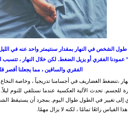
طول الشخص في النهار بمقدار سنتيمتر واحد عنه في الليل أثناء
 عمودنا الفقري أو يزيل الضغط. لكن خلال النهار ، تتسبب
الفقري والساقين ، مما يجعلنا أقصر قليلا
ة للجسم. تحدث الآلية العكسية عندما نستلقي للنوم ليلاً
ي إلى تغيير في الطول طوال اليوم. بمجرد أن يستيقظ الشخص
ذا القياس رائعًا تمامًا ، لكنه لا يزال مهمًا.