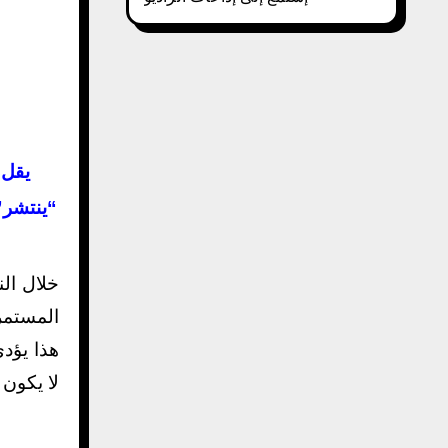
يقل 
“ينتشر”
خلال النهار ،تنضغط الغضاريف في أجسامنا تدريجياً ، وخاصة النخاع الشوكي والركبتين. يحدث هذا بسبب قوة الجاذبية
المستمر
هذا يؤد
لا يكون ه