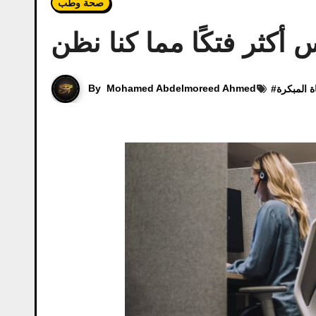
صحة وطب
كثر فتكًا مما كنا نظن
By
Mohamed Abdelmoreed Ahmed
ة المبكرة
#