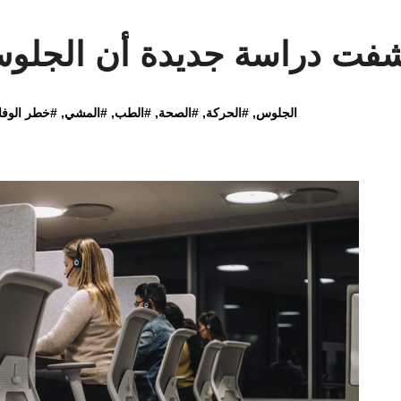
فت دراسة جديدة أن الجلوس أ
الجلوس
, #
الحركة
, #
الصحة
, #
الطب
, #
المشي
, #
خطر الوفا