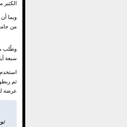
الكثير م
وبما أن
من جامعة كاليفو
سبعة أيام
استخدم 
ثم ربطو
عرضة للوفاة بنسبة 57% خلال
تو