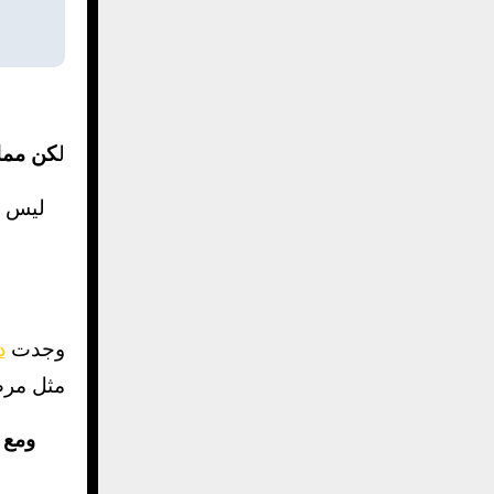
ل
كن ممار
ليس و
وجدت
د
مثل مرض
ومع 