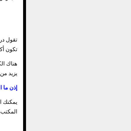
تقول در
تكون أكث
هناك الك
يزيد من
إذن ما 
المكتب.