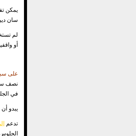
يمكن تفس
سان ديي
لم تستخ
أو واقفي
على سبي
نصف ساع
في الجل
يبدو أن
تدعم
ال
الجلوس 