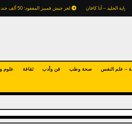
واية الجليد – آنا كافان
لغز جيش قمبيز المفقود: 50 ألف جندي ابتلعتهم رمال مصر.. هل كذبت علينا كتب التاريخ؟
ة – علم النفس
صحة وطب
فن وأدب
ثقافة
علوم وت