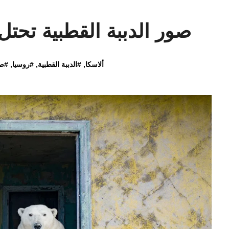
صور الدببة القطبية تحت
ألاسكا
, #
الدببة القطبية
, #
روسيا
, #
صو