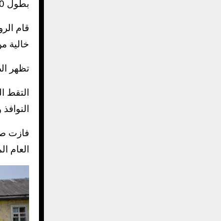
بطول 1200 ميل في سبتمبر 2021.
خالية من
تظهر الص
التقط ا
النوافذ
فازت صو
العام ال