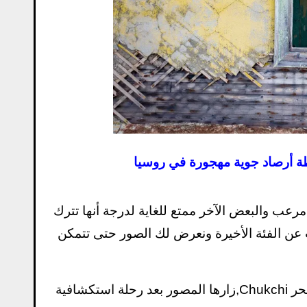
طة أرصاد جوية مهجورة في روسيا
مرعب والبعض الآخر ممتع للغاية لدرجة أنها تترك
عن الفئة الأخيرة ونعرض لك الصور حتى تتمكن
تقع الهياكل المدمرة بين ألاسكا وروسيا في جزيرة Kolyuchin في بحر Chukchi,زارها المصور بعد رحلة استكشافية