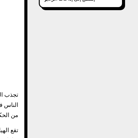
تجذب الص
الناس ف
من الحك