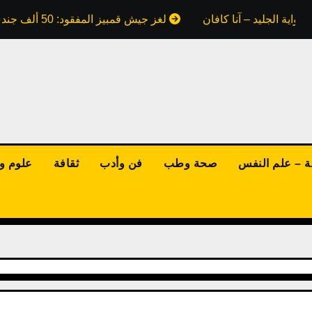
واية الجليد – آنا كافان
لغز جيش قمبيز المفقود: 50 ألف جندي ابتلعتهم رمال مصر.. هل كذبت علينا كتب التاريخ؟
ة – علم النفس
صحة وطب
فن وأدب
ثقافة
علوم وت