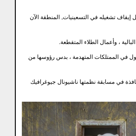
روس ببناء مركز الطقس في جزيرة كوليوتشين عام 1932 قبل إيقاف تشغيله في التسعينيات, المنطقة الآن
لبالية ، وأعمال الطلاء المتقطعة.
جول في الممتلكات المتهدمة ، بدس رؤوسها من
نافذة في مسابقة نظمتها ناشيونال جيوغرافيك