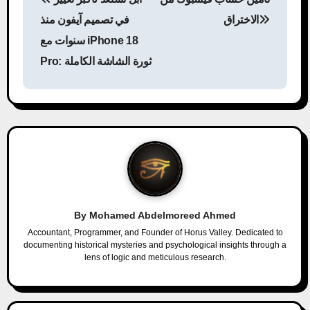
o
الاختراق
في تصميم آيفون منذ
s
سنوات مع iPhone 18
Pro: ثورة الشاشة الكاملة
t
n
a
v
i
g
By
Mohamed Abdelmoreed Ahmed
a
Accountant, Programmer, and Founder of Horus Valley. Dedicated to
documenting historical mysteries and psychological insights through a
lens of logic and meticulous research.
t
i