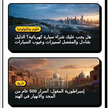
علوم وتكنولوجيا
هل يجب عليك شراء سيارة كهربائية؟ الدليل
الشامل والمفصل لمميزات وعيوب السيارات
الكهربائية
تاريخ
إمبراطورية المغول: أسرار 500 عام من
المجد والانهيار في الهند