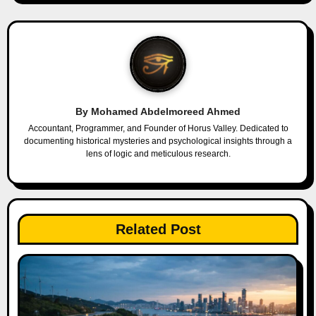
t
n
a
v
By
Mohamed Abdelmoreed Ahmed
i
Accountant, Programmer, and Founder of Horus Valley. Dedicated to
documenting historical mysteries and psychological insights through a
g
lens of logic and meticulous research.
a
t
Related Post
i
o
n