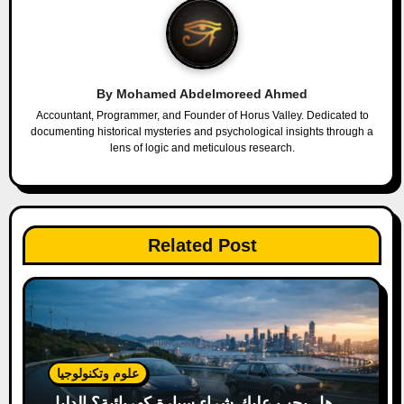
v
i
g
By
Mohamed Abdelmoreed Ahmed
a
Accountant, Programmer, and Founder of Horus Valley. Dedicated to
documenting historical mysteries and psychological insights through a
lens of logic and meticulous research.
t
i
o
Related Post
n
علوم وتكنولوجيا
هل يجب عليك شراء سيارة كهربائية؟ الدليل