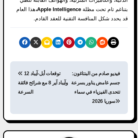
الذكية، والكاميرات المنزلية، والهواتف القابلة للطي
بتناغم تام تحت مظلة
Apple Intelligence،
هذا العام
قد يحدد شكل المنافسة التقنية للعقد القادم.
P
فيديو صادم من البنتاغون:
توقعات أبل-آيباد 12
o
جسم غامض يناور بسرعة
وآيباد آير 8 مع شرائح فائقة
s
تتحدى الفيزياء في سماء
السرعة
سوريا 2026
t
n
a