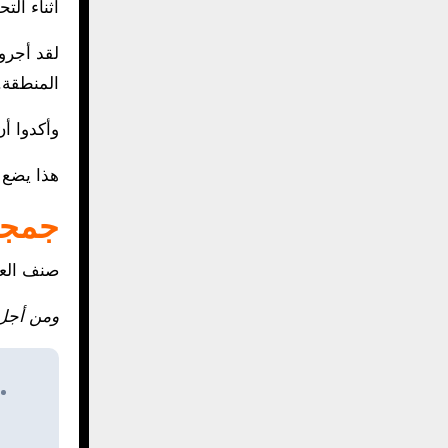
أثناء ال
لقد أجروا
المنطقة.
وأكدوا أ
هذا يضع 
جمجمة
صنف العل
ومن أجل 