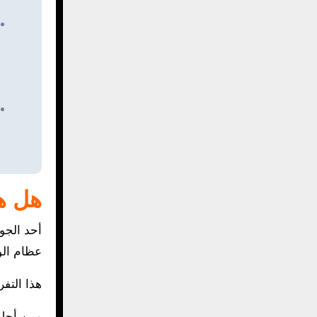
هل ه
أحد الجو
عظام الو
هذا التفر
ومن أجل ف