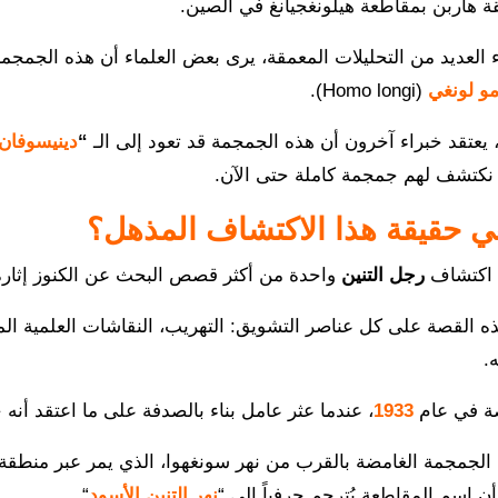
 هاربن بمقاطعة هيلونغجيانغ في الصين.
 العديد من التحليلات المعمقة، يرى بعض العلماء أن هذه الجمجمة 
و لونغي
(Homo longi).
 يعتقد خبراء آخرون أن هذه الجمجمة قد تعود إلى الـ
“
دينيسوفان
 نكتشف لهم جمجمة كاملة حتى الآن.
ي حقيقة هذا الاكتشاف المذهل؟
 اكتشاف
رجل التنين
واحدة من أكثر قصص البحث عن الكنوز إثارة 
ه القصة على كل عناصر التشويق: التهريب، النقاشات العلمية المحت
.
صة في عام
1933
، عندما عثر عامل بناء بالصدفة على ما اعتقد أنه
الجمجمة الغامضة بالقرب من نهر سونغهوا، الذي يمر عبر منطقة ه
أن اسم المقاطعة يُترجم حرفياً إلى “
نهر التنين الأسود
“.