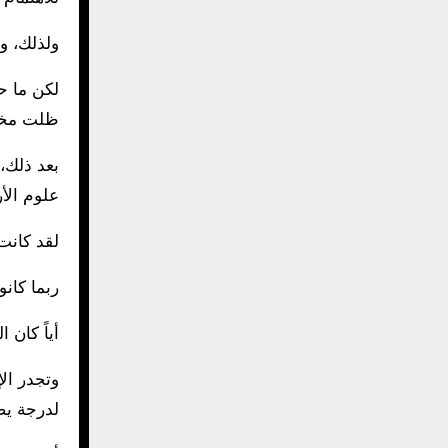
ولذلك، و
لكن ما ح
ظلت مخبأة هناك لمدة 80 عاماً
بعد ذلك،
علوم الأ
لقد كانت 
ربما كان
أياً كان
وتجدر الإ
لدرجة يص