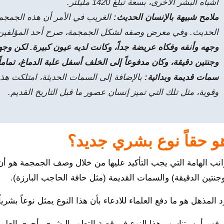
أشباه البشر الأخرى، بسعة تبلغ 1420 مليلتر.
ملامح شبيهة بالإنسان الحديث:
الغريب في الأمر أن هذه الجمجم
الحديث. وفي معرض وصفه لشكل الجمجمة، صرح أحد المؤلفين لموقع (ive Science
وجهه وأنفه وفكاه عريضة جداً، وكانت لديه عيون كبيرة. لكن وجه
وجنتين دقيقة، وكان مدفوعاً إلى الخلف أسفل علبة الدماغ، تماما
سمات قديمة وبدائية:
بالإضافة إلى السمات الحديثة، امتلكت هذ
وقوية، مثل تلك التي تميز إنسان عصور ما قبل التاريخ القديم.
و حقاً نوع بشري جديد؟
انب الهامة التي يجب التأكيد عليها من خلال وصف الجمجمة هو أ
جنتين الدقيقة) والسمات القديمة (مثل حافة الحاجب البارزة).
د المذهل هو ما دفع العلماء للادعاء بأن هذا النوع يمثل نوعاً بشرياً
هم أين يتناسب هذا النوع في قصة التطور البشري، أجرى العلماء تحلي