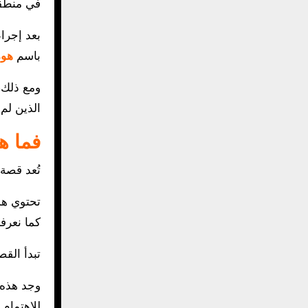
في منطقة
بعد إجراء
باسم
هوم
ومع ذلك،
الذين لم
فما ه
تُعد قصة
تحتوي هذ
كما نعرفه
تبدأ الق
وجد هذه 
للاهتمام 