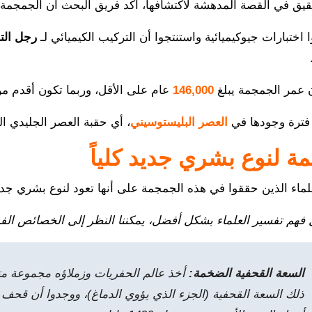
تحقيق في القصة المدهشة لاكتشافها، أكد فريق البحث أن الجمجم
 اختبارات جيوكيميائية واستنتجوا أن التركيب الكيميائي لـ
رجل الت
ن عمر الجمجمة يبلغ
146,000
عام على الأقل، وربما تكون أقدم من
فترة وجودها في
العصر البليستوسيني
، أي حقبة العصر الجليدي ال
 لنوع بشري جديد كلياً
ماء الذين حققوا في هذه الجمجمة على أنها تعود لنوع بشري جد
فهم تفسير العلماء بشكل أفضل، يمكننا النظر إلى الخصائص الفر
السعة القحفية الضخمة:
أخذ عالم الحفريات وزملاؤه مجموعة مت
ذلك السعة القحفية (الجزء الذي يؤوي الدماغ)، ووجدوا أن قحف 