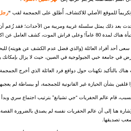
تكريماً للموقع الأصلي للاكتشاف، أُطلق على الجمجمة لقب
“
رجل 
دث بعد ذلك يمثل سلسلة غريبة ومريبة من الأحداث؛ فقد زُعم أن ه
! وعلى فراش الموت، كشف العامل عن اكتشافه لعائلته.
 سعى أحد أفراد العائلة (والذي فضل عدم الكشف عن هويته) للبح
رض في جامعة خبي الجيولوجية في الصين، حيث لا يزال بإمكانك رؤ
هناك بالتأكيد تكهنات حول دوافع فرد العائلة الذي أخرج الجمجمة 
وا قلقين بشأن الحيازة غير القانونية للجمجمة، أو ببساطة لم يعج
 السبب، قام عالم الحفريات “جي تشيانغ” بترتيب اجتماع سري وب
شارة هنا إلى أن عالم الحفريات نفسه لم يصدق بالضرورة القصة الكا
عب تصديقها.