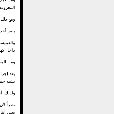
المعروفة
ومع ذلك،
يصر أحد 
والدينيس
داخل كهف
ومن المد
بعد إجرا
يشبه حم
ولذلك، أ
نظراً لأ
يعني أننا