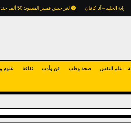
واية الجليد – آنا كافان
لغز جيش قمبيز المفقود: 50 ألف جندي ابتلعتهم رمال مصر.. هل كذبت علينا كتب التاريخ؟
ة – علم النفس
صحة وطب
فن وأدب
ثقافة
علوم وت