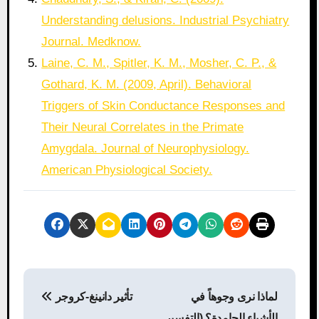
Understanding delusions. Industrial Psychiatry
Journal. Medknow.
Laine, C. M., Spitler, K. M., Mosher, C. P., &
Gothard, K. M. (2009, April). Behavioral
Triggers of Skin Conductance Responses and
Their Neural Correlates in the Primate
Amygdala. Journal of Neurophysiology.
American Physiological Society.
P
لماذا نرى وجوهاً في
تأثير دانينغ-كروجر
o
الأشياء الجامدة؟ (التفسير