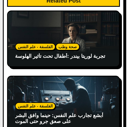
Related Post
n
صحة وطب
الفلسفة - علم النفس
تجربة لوريتا بيندر :أطفال تحت تأثير الهلوسة
الفلسفة - علم النفس
أبشع تجارب علم النفس: حينما وافق البشر
على صعق جرو حتى الموت