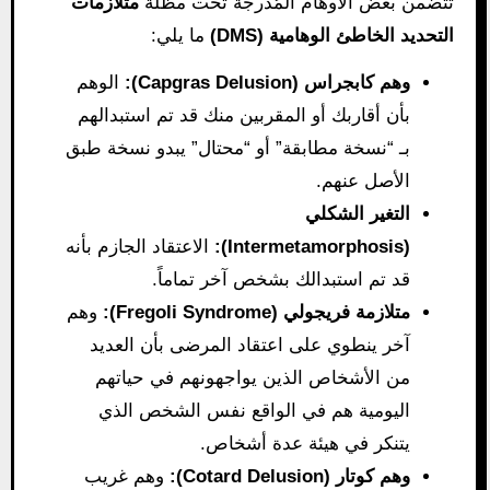
تتضمن بعض الأوهام المُدرجة تحت مظلة
متلازمات
التحديد الخاطئ الوهامية (DMS)
ما يلي:
وهم كابجراس (Capgras Delusion):
الوهم
بأن أقاربك أو المقربين منك قد تم استبدالهم
بـ “نسخة مطابقة” أو “محتال” يبدو نسخة طبق
الأصل عنهم.
التغير الشكلي
(Intermetamorphosis):
الاعتقاد الجازم بأنه
قد تم استبدالك بشخص آخر تماماً.
متلازمة فريجولي (Fregoli Syndrome):
وهم
آخر ينطوي على اعتقاد المرضى بأن العديد
من الأشخاص الذين يواجهونهم في حياتهم
اليومية هم في الواقع نفس الشخص الذي
يتنكر في هيئة عدة أشخاص.
وهم كوتار (Cotard Delusion):
وهم غريب