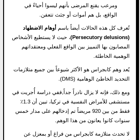
ومرعب يقنع المرضى بأنهم ليسوا أحياءً في
الواقع، بل هم أموات أو جثث تتعفن.
تُعرف كل هذه الحالات أيضاً باسم
أوهام الاضطهاد
(Persecutory delusions)
، حيث لا يستطيع الأشخاص
المصابون بها التمييز بين الواقع الفعلي ومعتقداتهم
الوهمية الخاطئة.
يُعد وهم كابجراس هو الأكثر شيوعاً بين جميع متلازمات
التحديد الخاطئ الوهامية (DMS).
ومع ذلك، فإنه لا يزال نادراً جداً,ففي دراسة أُجريت في
مستشفى للأمراض النفسية في تركيا، تبين أن 1.3٪
فقط من بين 920 مريضاً تم إدخالهم على مدار خمس
سنوات كانوا يعانون من هذا الوهم.
لا تحدث متلازمة كابجراس من فراغ أو بمعزل عن