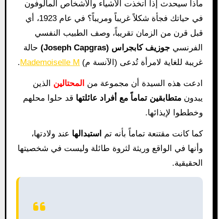
ماذا سيحدث إذا اتخذت الأشياء والأشخاص المألوفون
في حياتك فجأة شكلاً غريباً ومريباً؟ في عام 1923، أي
قبل قرن من الزمان تقريباً، وصف الطبيب النفسي
الفرنسي
جوزيف كابجراس (Joseph Capgras)
حالة
غريبة للغاية لامرأة تُدعى (الآنسة م)
Mademoiselle M
.
ادعت هذه السيدة أن مجموعة من
المحتالين
الذين
يبدون
متطابقين تماماً مع أفراد عائلتها
قد حلوا محلهم
وخططوا لإيذائها.
كما كانت مقتنعة تماماً بأنه تم
استبدالها
عند ولادتها،
وأنها في الواقع وريثة لثروة طائلة وليست في شخصيتها
الحقيقية.