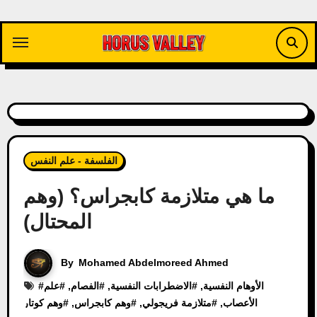
Skip
to
content
الفلسفة - علم النفس
ما هي متلازمة كابجراس؟ (وهم
المحتال)
By
Mohamed Abdelmoreed Ahmed
الأوهام النفسية
, #
الاضطرابات النفسية
, #
الفصام
, #
علم
#
الأعصاب
, #
متلازمة فريجولي
, #
وهم كابجراس
, #
وهم كوتار