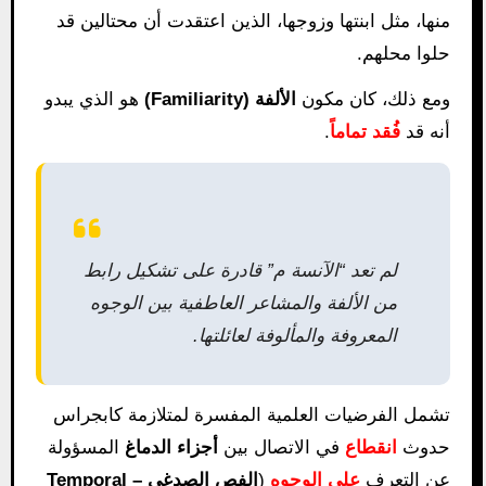
منها، مثل ابنتها وزوجها، الذين اعتقدت أن محتالين قد
حلوا محلهم.
ومع ذلك، كان مكون
الألفة (Familiarity)
هو الذي يبدو
أنه قد
فُقد تماماً
.
لم تعد “الآنسة م” قادرة على تشكيل رابط
من الألفة والمشاعر العاطفية بين الوجوه
المعروفة والمألوفة لعائلتها.
تشمل الفرضيات العلمية المفسرة لمتلازمة كابجراس
حدوث
انقطاع
في الاتصال بين
أجزاء الدماغ
المسؤولة
عن التعرف
على الوجوه
(
الفص الصدغي – Temporal