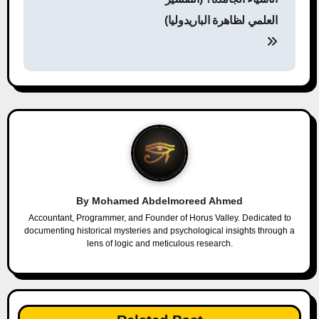
s
العلمي لظاهرة الباريدوليا)
t
n
a
v
i
g
By
Mohamed Abdelmoreed Ahmed
a
Accountant, Programmer, and Founder of Horus Valley. Dedicated to
documenting historical mysteries and psychological insights through a
lens of logic and meticulous research.
t
i
o