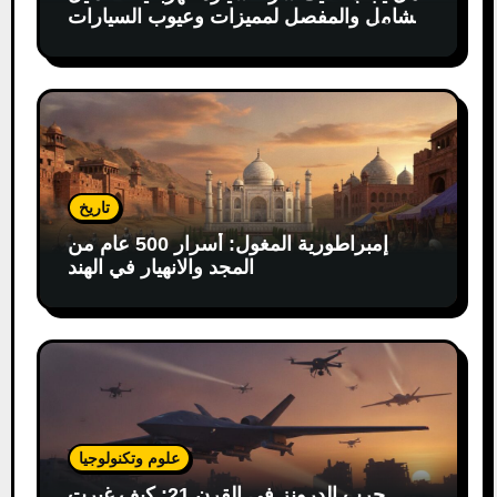
الشامل والمفصل لمميزات وعيوب السيارات
الكهربائية
تاريخ
إمبراطورية المغول: أسرار 500 عام من
المجد والانهيار في الهند
علوم وتكنولوجيا
حرب الدرونز في القرن 21: كيف غيرت