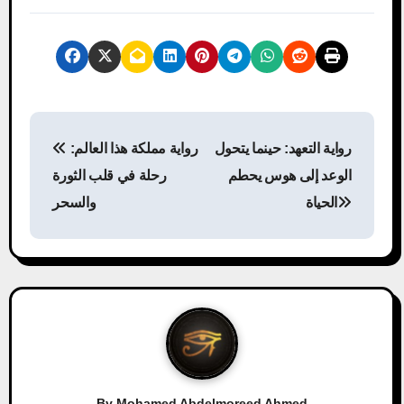
P
رواية التعهد: حينما يتحول
رواية مملكة هذا العالم:
o
الوعد إلى هوس يحطم
رحلة في قلب الثورة
s
الحياة
والسحر
t
n
a
v
i
By
Mohamed Abdelmoreed Ahmed