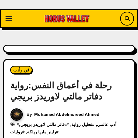
Skip
to
content
فن وأدب
رحلة في أعماق النفس:رواية
دفاتر مالتي لاوريدز بريجي
By
Mohamed Abdelmoreed Ahmed
أدب عالمي
, #
تحليل رواية
, #
دفاتر مالتي لاوريدز بريجي
,
#
#
راينر ماريا ريلكه
, #
روايات