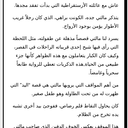
عاش مع عائلته الأرستقراطية التي بدأت تفقد مجدها.
يتذكر مالتي جده، الكونت براهي، الذي كان رجلاً غريب
الأطوار يؤمن بوجود الأرواح.
يسرد لنا مالتي قصصاً مذهلة عن طفولته، مثل اللحظة
التي رأى فيها شبح إحدى قريباته الراحلات في القصر،
وكيف كان الكبار يتعاملون مع هذه الظواهر كأنها جزء
طبيعي من الحياة,هذه الذكريات تعطي للرواية طابعاً
سحرياً وغامضاً.
من أهم المواقف التي يرويها مالتي هي قصة “اليد” التي
ظهرت له من تحت الطاولة وهو طفل صغير.
كان يحاول التقاط قلم رصاص، ففوجئ بيد أخرى تشبه
يده تخرج من الظلام.
هذا الموقف يعكس الخوف الدفين الذي صاحب مالتي