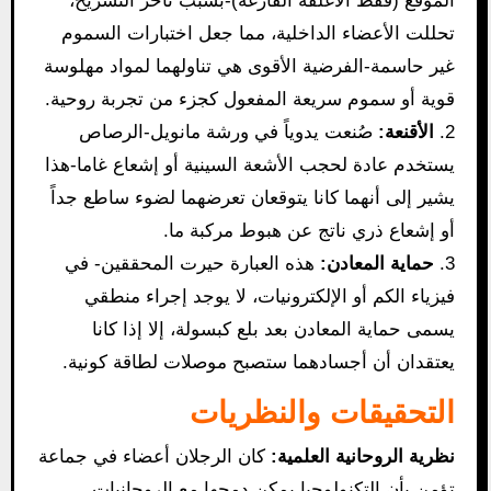
الموقع (فقط الأغلفة الفارغة)-بسبب تأخر التشريح،
تحللت الأعضاء الداخلية، مما جعل اختبارات السموم
غير حاسمة-الفرضية الأقوى هي تناولهما لمواد مهلوسة
قوية أو سموم سريعة المفعول كجزء من تجربة روحية.
2.
الأقنعة:
صُنعت يدوياً في ورشة مانويل-الرصاص
يستخدم عادة لحجب الأشعة السينية أو إشعاع غاما-هذا
يشير إلى أنهما كانا يتوقعان تعرضهما لضوء ساطع جداً
أو إشعاع ذري ناتج عن هبوط مركبة ما.
3.
حماية المعادن:
هذه العبارة حيرت المحققين- في
فيزياء الكم أو الإلكترونيات، لا يوجد إجراء منطقي
يسمى حماية المعادن بعد بلع كبسولة، إلا إذا كانا
يعتقدان أن أجسادهما ستصبح موصلات لطاقة كونية.
التحقيقات والنظريات
نظرية الروحانية العلمية:
كان الرجلان أعضاء في جماعة
تؤمن بأن التكنولوجيا يمكن دمجها مع الروحانيات