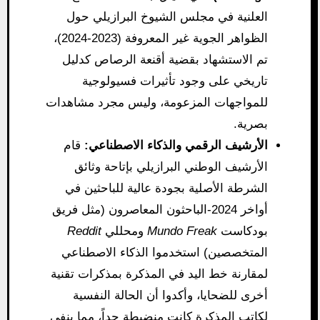
العلنية في مجلس الشيوخ البرازيلي حول
الظواهر الجوية غير المعروفة (2023-2024)،
تم الاستشهاد بقضية أقنعة الرصاص كدليل
تاريخي على وجود تأثيرات فسيولوجية
للمواجهات المزعومة، وليس مجرد مشاهدات
بصرية.
الأرشيف الرقمي والذكاء الاصطناعي:
قام
الأرشيف الوطني البرازيلي بإتاحة وثائق
الشرطة الأصلية بجودة عالية للباحثين في
أواخر 2024-الباحثون المعاصرون (مثل فريق
بودكاست
Mundo Freak
ومحللي
Reddit
المتخصصين) استخدموا الذكاء الاصطناعي
لمقارنة خط اليد في المذكرة بمذكرات تقنية
أخرى للضحايا، وأكدوا أن الحالة النفسية
لكاتب المذكرة كانت منضبطة جداً، مما ينفي