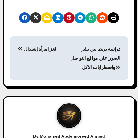
P
دراسة تربط بين نشر
لغز امرأة إيسدال
o
الصور علي مواقع التواصل
s
واضطرابات الاكل
t
n
a
v
i
By
Mohamed Abdelmoreed Ahmed