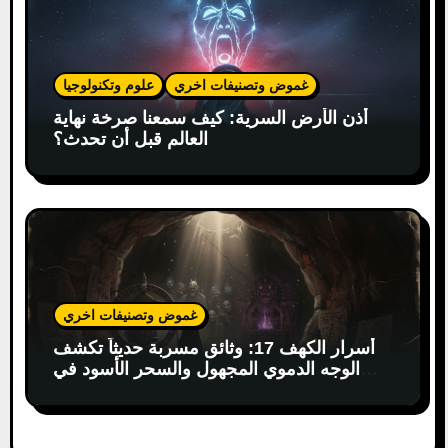
غموض وتصنيفات اخري
علوم وتكنولوجيا
أذن الأرض السرية: كيف سمعنا صرخة نهاية
العالم قبل أن تحدث؟
غموض وتصنيفات اخري
أسرار الكهف 17: وثائق مسربة حديثاً تكشف
الوجه الدموي المجهول والسحر الأسود في
البوذية التبتية!