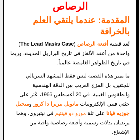
الرصاص
المقدمة: عندما يلتقي العلم
بالخرافة
تُعد قضية
أقنعة الرصاص
(
The Lead Masks Case
)
واحدة من أعقد الألغاز في تاريخ البرازيل الحديث، وربما
في تاريخ الظواهر الغامضة عالمياً.
ما يميز هذه القضية ليس فقط المشهد السريالي
للجثتين، بل المزج الغريب بين الدقة الهندسية
والطقوس الغيبية. في 20 أغسطس 1966، عُثر على
جثتي فنيي الإلكترونيات
مانويل بيريرا دا كروز
و
ميجيل
جوزيه فيانا
على تلة
مورو دو فينتيم
في نيتيروي، وهما
يرتديان بدلات رسمية وأقنعة رصاصية واقية من
الإشعاع.