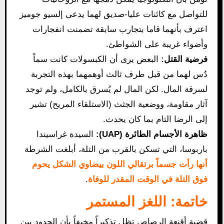
للتواصل مع كائنات عليا-صديق لهما يدعى إلسيو جوميز
اعترف بأنهما قاما بتجارب سابقة تضمنت انفجارات
وأضواء غريبة على الشواطئ.
فرضية القتل:
البعض يرى أن الكبسولات كانت سماً
دُس لهما من قبل طرف ثالث أوهمهما بهذه التجربة
لسرقة المال. لكن المال لم يُسرق بالكامل، ولم توجد
آثار مقاومة، ووضعية الجثث (الاستلقاء المريح) تشير
إلى الرضا التام بما كان يحدث.
ظاهرة الأجسام الطائرة (UAP):
السيدة غراسيندا
باربوسا، التي تسكن بالقرب من التلة، أبلغت الشرطة
أنها رأت جسماً برتقالي اللون بيضاوي الشكل يحوم
فوق التلة في الوقت المقدر للوفاة
.
خاتمة: اللغز المستمر
قضية أقنعة الرصاص تظل تذكيراً مخيفاً بأن الحدود بين