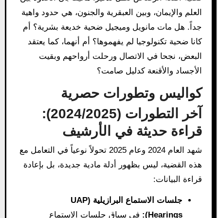
العلم والإيمان، وبين العبقرية والجنون، هي حدود واهية
جداً. هل مات مانويل وميجيل ضحية خديعة بشرية؟ أم
كانا ضحية تكنولوجيا لم يفهموها؟ أم أنهما، كما يعتقد
البعض، نجحا في الاتصال ورحلت أرواحهم وبقيت
الأجساد والأقنعة كدليل صامت؟
كواليس وتطورات حصرية
آخر التطورات (2024/2025):
قراءة حديثة في الأرشيف
شهد العام 2024 وعام 2025 تحولاً نوعياً في التعامل مع
هذه القضية، ليس بظهور أدلة مادية جديدة، بل بإعادة
قراءة البيانات:
جلسات الاستماع البرازيلية (UAP
Hearings):
في سياق جلسات الاستماع