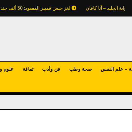
واية الجليد – آنا كافان
لغز جيش قمبيز المفقود: 50 ألف جندي ابتلعتهم رمال مصر.. هل كذبت علينا كتب التاريخ؟
ة – علم النفس
صحة وطب
فن وأدب
ثقافة
علوم وت