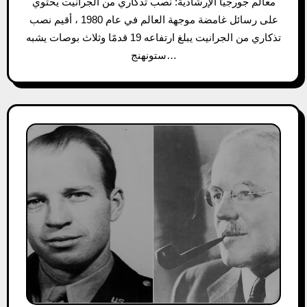
معالم جورجيا الإرشادية: نصب تذكاري من الجرانيت يحتوي
على رسائل غامضة موجهة العالم في عام 1980 ، أقيم نصب
تذكاري من الجرانيت يبلغ ارتفاعه 19 قدمًا وثلاث بوصات يشبه
ستونهنج…