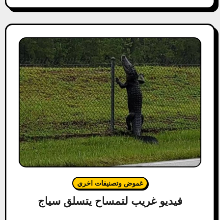
غموض وتصنيفات اخري
فيديو غريب لتمساح يتسلق سياج