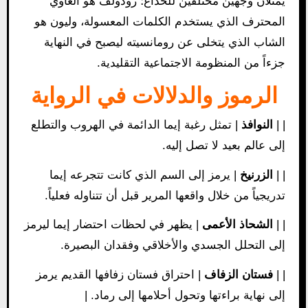
يمثلان وجهين مختلفين للخداع؛ رودولف هو الغاوي
المحترف الذي يستخدم الكلمات المعسولة، وليون هو
الشاب الذي يتخلى عن رومانسيته ليصبح في النهاية
جزءاً من المنظومة الاجتماعية التقليدية.
الرموز والدلالات في الرواية
| |
النوافذ
| تمثل رغبة إيما الدائمة في الهروب والتطلع
إلى عالم بعيد لا تصل إليه.
| |
الزرنيخ
| يرمز إلى السم الذي كانت تتجرعه إيما
تدريجياً من خلال واقعها المرير قبل أن تتناوله فعلياً.
| |
الشحاذ الأعمى
| يظهر في لحظات احتضار إيما ليرمز
إلى التحلل الجسدي والأخلاقي وفقدان البصيرة.
| |
فستان الزفاف
| احتراق فستان زفافها القديم يرمز
إلى نهاية براءتها وتحول أحلامها إلى رماد. |