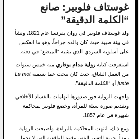
غوستاف فلوبير: صانع
“الكلمة الدقيقة”
ولد غوستاف فلوبير في روان بفرنسا عام 1821، ونشأ
في بيئة طبية حيث كان والده جراحاً، وهو ما انعكس
على أسلوبه السردي الذي يشبه “المبضع” في دقته.
استغرقت كتابة
رواية مدام بوفاري
منه خمس سنوات
من العمل الشاق، حيث كان يبحث عما يسميه
Le mot
juste
أو “الكلمة الدقيقة”.
واجهت الرواية فور صدورها اتهامات بالفساد الأخلاقي
وتقديم صورة سيئة للمرأة، وخضع فلوبير لمحاكمة
شهيرة في عام 1857.
ومع ذلك، انتهت المحاكمة بالبراءة، وأصبحت الرواية
رمزاً لحرية التعبير الفني وقوة الواقعية التي لا تجمل