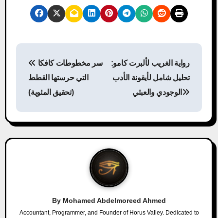
P
رواية الغريب لألبرت كامو:
سر مخطوطات كافكا
o
تحليل شامل لأيقونة الأدب
التي حرستها القطط
s
الوجودي والعبثي
(تحقيق المئوية)
t
n
a
v
i
By
Mohamed Abdelmoreed Ahmed
g
Accountant, Programmer, and Founder of Horus Valley. Dedicated to