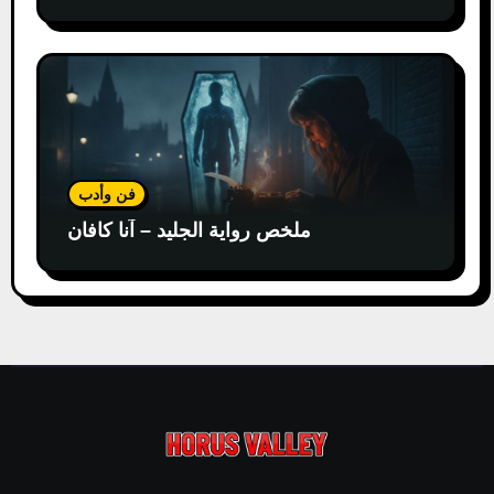
فن وأدب
ملخص رواية الجليد – آنا كافان