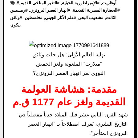
أوغاريت
, #
الإمبراطورية الحيثية
, #
التغير المناخي القديم
,
#
#
الحضارة المصرية القديمة
, #
انهيار العصر البرونزي
, #
رمسيس
الثالث
, #
شعوب البحر
, #
علم الآثار الجيني
, #
فلسطين
, #
وثائق
بيكوي
نهاية العالم الأولى: هل حلت وثائق
“ميلارت” الملعونة ولغز الحمض
النووي سر انهيار العصر البرونزي؟
مقدمة: هشاشة العولمة
القديمة ولغز عام 1177 ق.م
شهد القرن الثاني عشر قبل الميلاد حدثاً مفصلياً في
التاريخ البشري، يُعرف اصطلاحاً بـ “انهيار العصر
البرونزي المتأخر”.