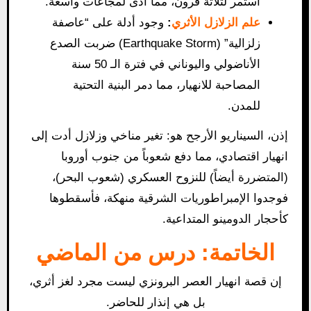
استمر لثلاثة قرون، مما أدى لمجاعات واسعة.
علم الزلازل الأثري
:
وجود أدلة على “عاصفة
زلزالية” (Earthquake Storm) ضربت الصدع
الأناضولي واليوناني في فترة الـ 50 سنة
المصاحبة للانهيار، مما دمر البنية التحتية
للمدن.
إذن، السيناريو الأرجح هو: تغير مناخي وزلازل أدت إلى
انهيار اقتصادي، مما دفع شعوباً من جنوب أوروبا
(المتضررة أيضاً) للنزوح العسكري (شعوب البحر)،
فوجدوا الإمبراطوريات الشرقية منهكة، فأسقطوها
كأحجار الدومينو المتداعية.
الخاتمة: درس من الماضي
إن قصة انهيار العصر البرونزي ليست مجرد لغز أثري،
بل هي إنذار للحاضر.