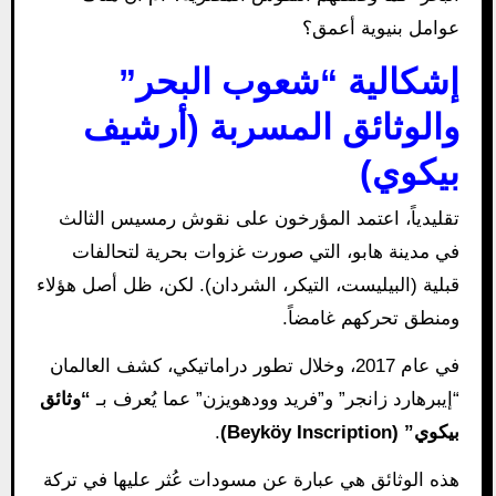
عوامل بنيوية أعمق؟
إشكالية “شعوب البحر”
والوثائق المسربة (أرشيف
بيكوي)
تقليدياً، اعتمد المؤرخون على نقوش رمسيس الثالث
في مدينة هابو، التي صورت غزوات بحرية لتحالفات
قبلية (البيليست، التيكر، الشردان). لكن، ظل أصل هؤلاء
ومنطق تحركهم غامضاً.
في عام 2017، وخلال تطور دراماتيكي، كشف العالمان
“إيبرهارد زانجر” و”فريد وودهويزن” عما يُعرف بـ
“وثائق
بيكوي” (Beyköy Inscription)
.
هذه الوثائق هي عبارة عن مسودات عُثر عليها في تركة