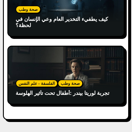
صحة وطب
كيف يطفيء التخدير العام وعي الإنسان في
لحظة؟
صحة وطب
الفلسفة - علم النفس
تجربة لوريتا بيندر :أطفال تحت تأثير الهلوسة