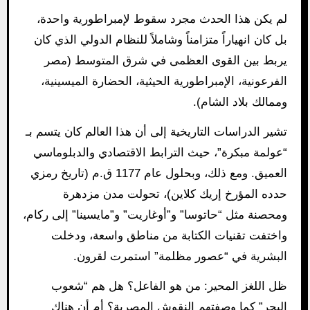
لم يكن هذا الحدث مجرد سقوط لإمبراطورية واحدة،
بل كان انهياراً متزامناً وشاملاً للنظام الدولي الذي كان
يربط بين القوى العظمى في شرق المتوسط (مصر
الفرعونية، الإمبراطورية الحيثية، الحضارة الميسينية،
وممالك بلاد الشام).
تشير الدراسات التاريخية إلى أن هذا العالم كان يتسم بـ
“عولمة مبكرة”، حيث الترابط الاقتصادي والدبلوماسي
العميق. ومع ذلك، وبحلول عام 1177 ق.م (تاريخ رمزي
حدده المؤرخ إريك كلاين)، تحولت مدن مزدهرة
ومحصنة مثل “حاتوسا” و”أوغاريت” و”مايسينا” إلى ركام،
واختفت تقنيات الكتابة من مناطق واسعة، ودخلت
البشرية في “عصور مظلمة” استمرت لقرون.
ظل اللغز المحير: من هو الفاعل؟ هل هم “شعوب
البحر” كما وصفتهم النقوش المصرية؟ أم أن هناك