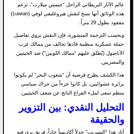
عالم الآثار البريطاني الراحل “جيمس ميلارت”، تزعم
هذه الوثائق أنها نسخ لنقش هيروغليفي لوفي (Luwian)
مفقود بطول 29 متراً.
وبحسب الترجمة المنشورة، فإن النقش يروي تفاصيل
حملة عسكرية منظمة قادها تحالف من ممالك غرب
الأناضول (يُطلق عليهم “ممالك اللويين”) ضد الحيثيين
والمصريين.
هذا الكشف يطرح فرضية أن “شعوب البحر” لم يكونوا
برابرة عشوائيين، بل كانوا جزءاً من حراك سياسي
منظم سعى لملء الفراغ الناتج عن ضعف الحيثيين.
التحليل النقدي: بين التزوير
والحقيقة
أثار هذا “التسريب” جدلاً أكاديمياً حاداً، فريق يرى فيه