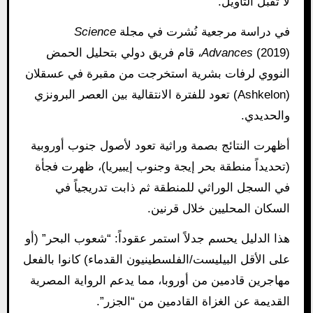
لا تقبل التأويل.
في دراسة مرجعية نُشرت في مجلة
Science
Advances
(2019)، قام فريق دولي بتحليل الحمض
النووي لرفات بشرية استخرجت من مقبرة في عسقلان
(Ashkelon) تعود للفترة الانتقالية بين العصر البرونزي
والحديدي.
أظهرت النتائج بصمة وراثية تعود لأصول جنوب أوروبية
(تحديداً منطقة بحر إيجة وجنوب إيبيريا)، ظهرت فجأة
في السجل الوراثي للمنطقة ثم ذابت تدريجياً في
السكان المحليين خلال قرنين.
هذا الدليل يحسم جدلاً استمر عقوداً: “شعوب البحر” (أو
على الأقل البيليست/الفلسطينيون القدماء) كانوا بالفعل
مهاجرين قادمين من أوروبا، مما يدعم الرواية المصرية
القديمة عن الغزاة القادمين من “الجزر”.