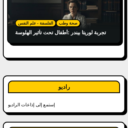
صحة وطب
الفلسفة - علم النفس
تجربة لوريتا بيندر :أطفال تحت تأثير الهلوسة
راديو
إستمع إلى إذاعات الراديو