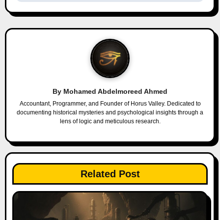
t
n
a
v
i
By
Mohamed Abdelmoreed Ahmed
g
Accountant, Programmer, and Founder of Horus Valley. Dedicated to
documenting historical mysteries and psychological insights through a
a
lens of logic and meticulous research.
t
i
Related Post
o
n