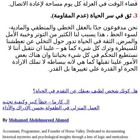
قضاء الوقت في العزلة كل يوم مساحة لإعادة الاتصال.
3.
ثق في سر الحياة (عدم المقاومة).
نحن مدفوعون جدًا بالعقل الخطي والمنطقي والمادية-
لسوء الحظ ، هذا يسبب لنا الكثير من التوتر وخيبة الأمل
والمرض, الثقة في الحياة تدور حول التخلي عن تعطشنا
للسيطرة وترك كل شيء كما هو – علينا ان نتقبل أننا لا
نستطيع التحكم في كل شيء بحياتنا وان هناك بعض
الأمور علينا تقبلها كما هي لانه ببساطه لا نملك الارادة
الحرة او القدرة علي تغييرها بل القدر.
هل كونك شخص لطيف يعيقك عن التقدم في الحياة؟
Post
ال كارما – خطأ كبير وكيفية تجنبه
العمل المنزلي في الطفولة يحسن الإدراك والأداء
navigation
By
Mohamed Abdelmoreed Ahmed
Accountant, Programmer, and Founder of Horus Valley. Dedicated to documenting
historical mysteries and psychological insights through a lens of logic and meticulous