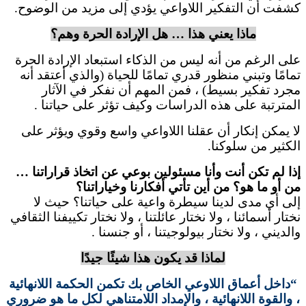
كشفت أن التفكير اللاواعي يؤدي إلى مزيد من الوضوح.
ماذا يعني هذا … هل الإرادة الحرة وهم؟
على الرغم من أنه ليس من الذكاء استبعاد الإرادة الحرة
تمامًا وتبني منظور قدري تمامًا للحياة (والذي أعتقد أنه
مجرد تفكير بسيط) ، فمن المهم أن نفكر في الآثار
المترتبة على هذه الدراسات وكيف تؤثر على حياتنا .
لا يمكن إنكار أن عقلنا اللاواعي واسع وقوي ويؤثر على
الكثير من سلوكنا.
إذا لم تكن أنت وأنا مسئولين بوعي عن اتخاذ قراراتنا …
من أو ما هو؟ من أين تأتي أفكارنا وخياراتنا؟
إلى أي مدى لدينا سيطرة واعية على حياتنا؟ حيث لا
نختار أسمائنا ، ولا نختار عائلتنا ، ولا نختار تكييفنا الثقافي
والديني ، ولا نختار بيولوجيتنا ، أو جنسنا .
لماذا قد يكون هذا شيئًا جيدًا
“داخل أعماق اللاوعي الخاص بك تكمن الحكمة اللانهائية
، والقوة اللانهائية ، والإمداد اللامتناهي لكل ما هو ضروري