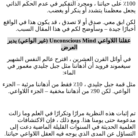
100٪ على حياتنا ، ومجرد التفكير في عدم الحكم الذاتي
يجعل معظمنا يتشدد أو ينكر أو يغضب.
لكن ابق معي. صدق أو لا تصدق ، قد يكون هذا في الواقع
أخبارًا جيدة – وسأوضح لكم في هذا المقال السبب.
عقلنا اللاواعي Unconscious Mind (غير الواعي) يدير
العرض
في أوائل القرن العشرين ، اقترح عالم النفس الشهير
سيغموند فرويد أن أذهاننا مثل جبل جليدي مغمور في
الماء:
مثل قمة جبل جليدي ، 10٪ فقط من أذهاننا مرئية – الجزء
الواعي. لكن 90٪ من أذهاننا مخفية – الجزء اللاواعي.
تم إثبات هذه النظرية مرارًا وتكرارًا في العلم وما زالت
مدعومة حتى يومنا هذا. ومع ذلك ، فإن الاكتشافات
العلمية الحديثة في السنوات القليلة الماضية دعت إلى
التساؤل عن المدى الذي يوجه فيه العقل اللاواعي حياتنا.