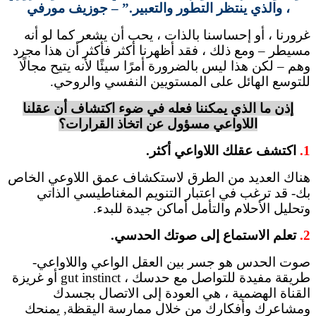
، والذي ينتظر التطور والتعبير.” – جوزيف مورفي
غرورنا ، أو إحساسنا بالذات ، يحب أن يشعر كما لو أنه
مسيطر – ومع ذلك ، فقد أظهرنا أكثر فأكثر أن هذا مجرد
وهم – لكن هذا ليس بالضرورة أمرًا سيئًا لأنه يتيح مجالًا
للتوسع الهائل على المستويين النفسي والروحي.
إذن ما الذي يمكننا فعله في ضوء اكتشاف أن عقلنا
اللاواعي مسؤول عن اتخاذ القرارات؟
1.
اكتشف عقلك اللاواعي أكثر.
هناك العديد من الطرق لاستكشاف عمق اللاوعي الخاص
بك- قد ترغب في اعتبار التنويم المغناطيسي الذاتي
وتحليل الأحلام والتأمل أماكن جيدة للبدء.
2.
تعلم الاستماع إلى صوتك الحدسي.
صوت الحدس هو جسر بين العقل الواعي واللاواعي-
طريقة مفيدة للتواصل مع حدسك ، gut instinct أو غريزة
القناة الهضمية ، هي العودة إلى الاتصال بجسدك
ومشاعرك وأفكارك من خلال ممارسة اليقظة, يمنحك