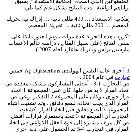
المتطوعين (الذي أسماه “إمكانية الاستعداد”) يسبق
نواياهم الواعية. بدت النتائج بشكل عام كما يلي:
إمكانية الاستعداد … 400 مللي ثانية … إدراك نية تحريك
المعصم … 200 مللي ثانية … تحريك المعصم.
تكررت هذه التجربة عدة مرات ، وتم العثور دائمًا على
نفس النتائج (على سبيل المثال ، دراسة عالم الأعصاب
مارسيل براس وباتريك هاغارد لعام 2007 )
3.
أجرى عالم النفس الهولندي Ap Dijksterhuis خمس
تجارب
في عام 2004 .
في التجارب 1-3 ، أعطي المشاركون مشكلة معقدة في
اتخاذ القرار لا بد من حلها. كان على المجموعة 1 اتخاذ
قرار فوري ، وكان على المجموعة 2 التفكير بوعي في
القرار الذي يجب اتخاذه لبضع دقائق ، وتم تشتيت انتباه
المجموعة 3 لبضع دقائق قبل اتخاذ القرار. كشفت
التجارب أن المجموعة 3 تتخذ باستمرار قرارات أفضل
في كل مرة ، مشيرة إلى قوة العقل اللاواعي في اتخاذ
القرار. في التجارب 4-5 تم الحصول على أدلة أخرى