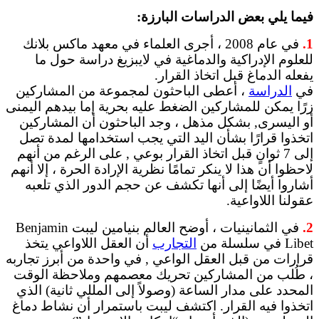
فيما يلي بعض الدراسات البارزة:
1.
في عام 2008 ، أجرى العلماء في معهد ماكس بلانك
للعلوم الإدراكية والدماغية في لايبزيغ دراسة حول ما
يفعله الدماغ قبل اتخاذ القرار.
في
الدراسة
، أعطى الباحثون لمجموعة من المشاركين
زرًا يمكن للمشاركين الضغط عليه بحرية إما بيدهم اليمنى
أو اليسرى, بشكل مذهل ، وجد الباحثون أن المشاركين
اتخذوا قرارًا بشأن اليد التي يجب استخدامها لمدة تصل
إلى 7 ثوانٍ قبل اتخاذ القرار بوعي , على الرغم من أنهم
لاحظوا أن هذا لا ينكر تمامًا نظرية الإرادة الحرة ، إلا أنهم
أشاروا أيضًا إلى أنها تكشف عن حجم الدور الذي تلعبه
عقولنا اللاواعية.
2.
في الثمانينيات ، أوضح العالم بنيامين ليبت Benjamin
Libet في سلسلة من
التجارب
أن العقل اللاواعي يتخذ
قرارات من قبل العقل الواعي , في واحدة من أبرز تجاربه
، طُلب من المشاركين تحريك معصمهم وملاحظة الوقت
المحدد على مدار الساعة (وصولاً إلى المللي ثانية) الذي
اتخذوا فيه القرار. اكتشف ليبت باستمرار أن نشاط دماغ