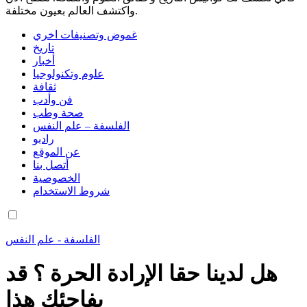
واكتشف العالم بعيون مختلفة.
غموض وتصنيفات اخري
تاريخ
أخبار
علوم وتكنولوجيا
ثقافة
فن وأدب
صحة وطب
الفلسفة – علم النفس
رادبو
عن الموقع
أتصل بنا
الخصوصية
شروط الاستخدام
الفلسفة - علم النفس
هل لدينا حقا الإرادة الحرة ؟ قد
يفاجئك هذا