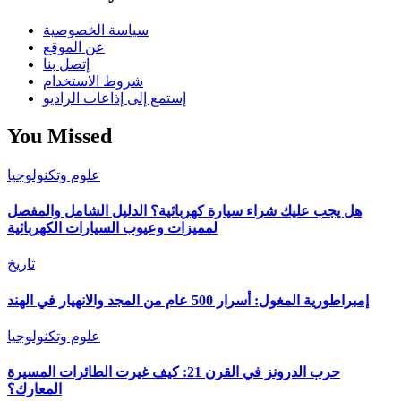
سياسة الخصوصية
عن الموقع
إتصل بنا
شروط الاستخدام
إستمع إلى إذاعات الراديو
You Missed
علوم وتكنولوجيا
هل يجب عليك شراء سيارة كهربائية؟ الدليل الشامل والمفصل
لمميزات وعيوب السيارات الكهربائية
تاريخ
إمبراطورية المغول: أسرار 500 عام من المجد والانهيار في الهند
علوم وتكنولوجيا
حرب الدرونز في القرن 21: كيف غيرت الطائرات المسيرة
المعارك؟