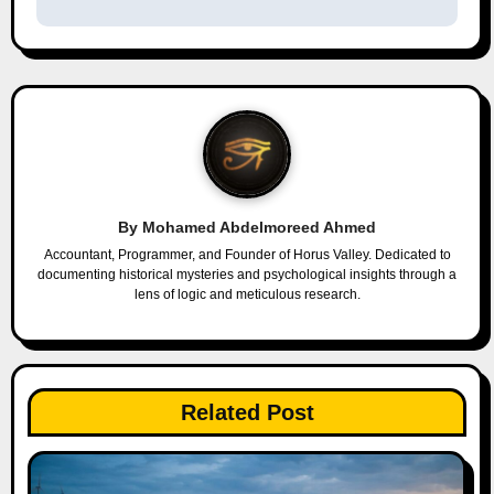
n
a
v
i
g
By
Mohamed Abdelmoreed Ahmed
a
Accountant, Programmer, and Founder of Horus Valley. Dedicated to
documenting historical mysteries and psychological insights through a
lens of logic and meticulous research.
t
i
o
Related Post
n