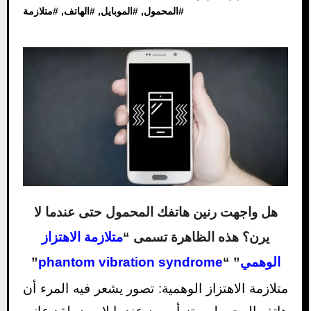
#
المحمول
, #
الموبايل
, #
الهاتف
, #
متلازمة
هل واجهت رنين هاتفك المحمول حتى عندما لا
يرن؟ هذه الظاهرة تسمى “
متلازمة الاهتزاز
الوهمي
” “
phantom vibration syndrome
”
متلازمة الاهتزاز الوهمية: تصور يشعر فيه المرء أن