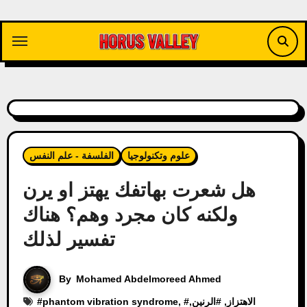
Skip
to
content
علوم وتكنولوجيا
الفلسفة - علم النفس
هل شعرت بهاتفك يهتز او يرن
ولكنه كان مجرد وهم؟ هناك
تفسير لذلك
By
Mohamed Abdelmoreed Ahmed
الاهتزاز
, #
الرنين
,
, #
phantom vibration syndrome
#