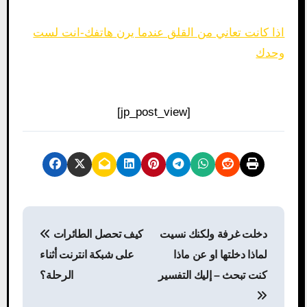
اذا كانت تعاني من القلق عندما يرن هاتفك-انت لست
وحدك
[jp_post_view]
P
دخلت غرفة ولكنك نسيت
كيف تحصل الطائرات
o
لماذا دخلتها او عن ماذا
على شبكة انترنت أثناء
s
كنت تبحث – إليك التفسير
الرحلة؟
t