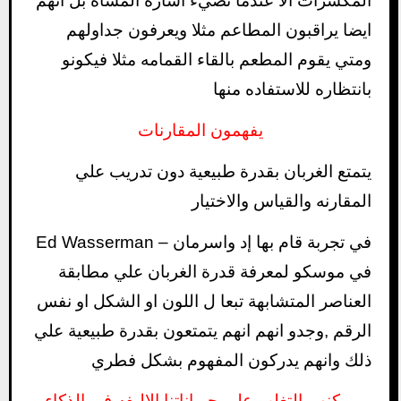
المكسرات الا عندما تضيء اشارة المشاه بل انهم
ايضا يراقبون المطاعم مثلا ويعرفون جداولهم
ومتي يقوم المطعم بالقاء القمامه مثلا فيكونو
بانتظاره للاستفاده منها
يفهمون المقارنات
يتمتع الغربان بقدرة طبيعية دون تدريب علي
المقارنه والقياس والاختيار
في تجربة قام بها إد واسرمان – Ed Wasserman
في موسكو لمعرفة قدرة الغربان علي مطابقة
العناصر المتشابهة تبعا ل اللون او الشكل او نفس
الرقم ,وجدو انهم انهم يتمتعون بقدرة طبيعية علي
ذلك وانهم يدركون المفهوم بشكل فطري
يمكنهم التغلب علي حيواناتنا الاليفه في الذكاء