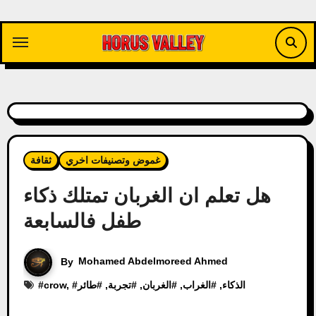
Skip
to
content
غموض وتصنيفات اخري
ثقافة
هل تعلم ان الغربان تمتلك ذكاء
طفل فالسابعة
By
Mohamed Abdelmoreed Ahmed
الذكاء
, #
الغراب
, #
الغربان
, #
تجربة
, #
طائر
, #
crow
#