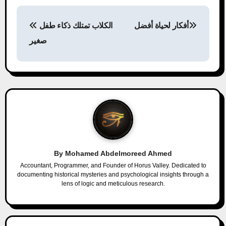
P
أفكار لحياة أفضل
الكلاب تمتلك ذكاء طفل
o
صغير
s
t
n
a
v
By
Mohamed Abdelmoreed Ahmed
i
Accountant, Programmer, and Founder of Horus Valley. Dedicated to
documenting historical mysteries and psychological insights through a
g
lens of logic and meticulous research.
a
t