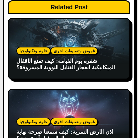
Related Post
i
o
n
غموض وتصنيفات اخري
علوم وتكنولوجيا
شفرة يوم القيامة: كيف تمنع الأقفال
الميكانيكية انفجار القنابل النووية المسروقة؟
غموض وتصنيفات اخري
علوم وتكنولوجيا
أذن الأرض السرية: كيف سمعنا صرخة نهاية