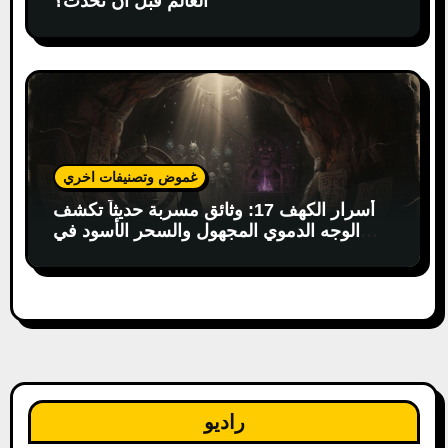
العالم قبل أن تحدث؟
غموض وتصنيفات اخري
أسرار الكهف 17: وثائق مسربة حديثاً تكشف
الوجه الدموي المجهول والسحر الأسود في
البوذية التبتية!
راديو