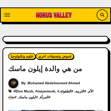
Skip
to
content
غموض وتصنيفات اخري
علوم وتكنولوجيا
من هي والدة إيلون ماسك
By
Mohamed Abdelmoreed Ahmed
الأم
, #
التربية
, #
الطفولة
,
, #
mayemusk
, #
Elon Musk
#
#
المرأة
, #
ايلون ماسك
, #
نجاح