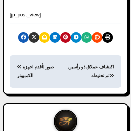
[jp_post_view]
P
اكتشاف عملاق ذو رأسين
صور لأقدم اجهزة
o
تم تحنيطه
الكمبيوتر
s
t
n
a