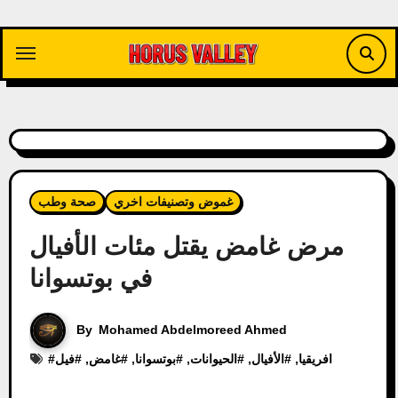
Skip
to
content
غموض وتصنيفات اخري
صحة وطب
مرض غامض يقتل مئات الأفيال
في بوتسوانا
By
Mohamed Abdelmoreed Ahmed
افريقيا
, #
الأفيال
, #
الحيوانات
, #
بوتسوانا
, #
غامض
, #
فيل
#