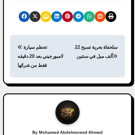
P
سلحفاة بحرية تسبح 22
تحطم سيارة
o
ألف ميل في سنتين
لامبورجيني بعد 20 دقيقه
s
فقط من شرائها
t
n
a
v
i
By
Mohamed Abdelmoreed Ahmed