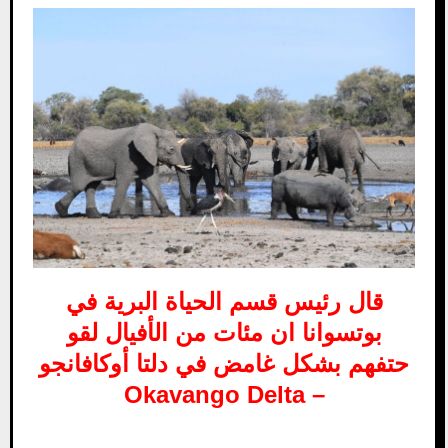
قال رئيس قسم الحياة البرية في
بوتسوانا ان مئات من الأفيال لقو
حتفهم بشكل غامض في دلتا أوكافانجو
Okavango Delta
–