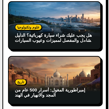
علوم وتكنولوجيا
هل يجب عليك شراء سيارة كهربائية؟ الدليل
الشامل والمفصل لمميزات وعيوب السيارات
الكهربائية
تاريخ
إمبراطورية المغول: أسرار 500 عام من
المجد والانهيار في الهند