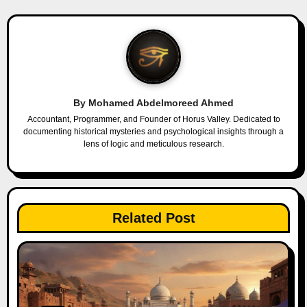
n
a
v
i
By
Mohamed Abdelmoreed Ahmed
g
Accountant, Programmer, and Founder of Horus Valley. Dedicated to
documenting historical mysteries and psychological insights through a
a
lens of logic and meticulous research.
t
i
Related Post
o
n