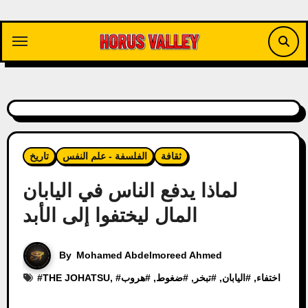
Skip
to
content
ثقافة
الفلسفة - علم النفس
تاريخ
لماذا يدفع الناس في اليابان
المال ليختفوا إلى الأبد
By
Mohamed Abdelmoreed Ahmed
اختفاء
, #
اليابان
, #
تبخر
, #
ضغوط
, #
هروب
, #
THE JOHATSU
#