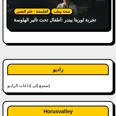
صحة وطب
الفلسفة - علم النفس
تجربة لوريتا بيندر :أطفال تحت تأثير الهلوسة
راديو
إستمع إلى إذاعات الراديو
Horusvalley