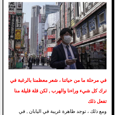
في مرحلة ما من حياتنا ، شعر معظمنا بالرغبة في
ترك كل شيء وراءنا والهرب , لكن قلة قليلة منا
تفعل ذلك
ومع ذلك ، توجد ظاهرة غريبة في اليابان , في