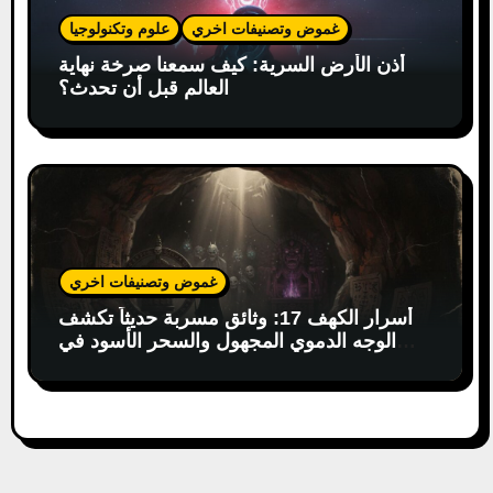
غموض وتصنيفات اخري
علوم وتكنولوجيا
أذن الأرض السرية: كيف سمعنا صرخة نهاية
العالم قبل أن تحدث؟
غموض وتصنيفات اخري
أسرار الكهف 17: وثائق مسربة حديثاً تكشف
الوجه الدموي المجهول والسحر الأسود في
البوذية التبتية!