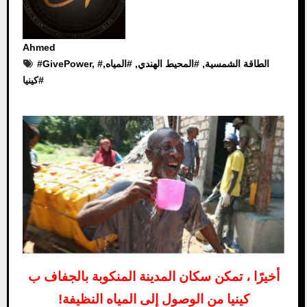
Ahmed
الطاقة الشمسية
, #
المحيط الهندي
, #
المياه
,
, #
GivePower
#
#
كينيا
أخيرًا ، تمكن سكان المدينة المنكوبة بالجفاف ب
كينيا من الوصول إلى المياه النظيفة!