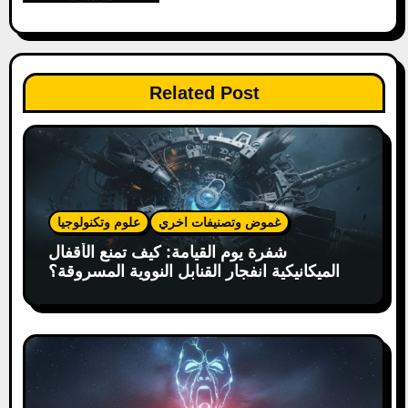
a
t
i
Related Post
o
n
غموض وتصنيفات اخري
علوم وتكنولوجيا
شفرة يوم القيامة: كيف تمنع الأقفال
الميكانيكية انفجار القنابل النووية المسروقة؟