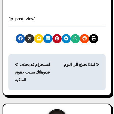
[jp_post_view]
P
لماذا نحتاج الي النوم
انستجرام قد يحذف
o
فديوهاتك بسبب حقوق
s
الملكية
t
n
a