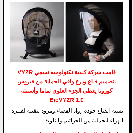
قامت شركة كندية تكنولوجيه تسمي VYZR
بتصميم قناع ودرع واقي للحماية من فيروس
كورونا يغطي الجزء العلوي تماما وأسمته
BioVYZR 1.0
يشبه القناع خوذة رواد الفضاء,ومزود بتقنية لفلترة
الهواء للحماية من الجراثيم والتلوث