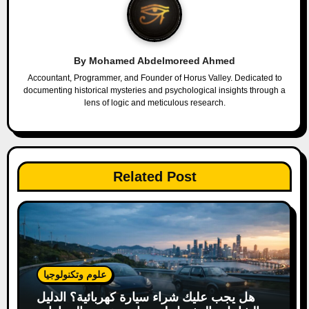
v
i
By
Mohamed Abdelmoreed Ahmed
g
Accountant, Programmer, and Founder of Horus Valley. Dedicated to
documenting historical mysteries and psychological insights through a
a
lens of logic and meticulous research.
t
i
Related Post
o
n
علوم وتكنولوجيا
هل يجب عليك شراء سيارة كهربائية؟ الدليل