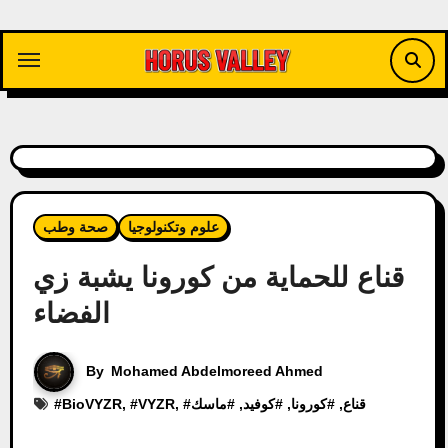
Skip
to
content
علوم وتكنولوجيا
صحة وطب
قناع للحماية من كورونا يشبة زي
الفضاء
By
Mohamed Abdelmoreed Ahmed
قناع
, #
كورونا
, #
كوفيد
, #
ماسك
, #
VYZR
, #
BioVYZR
#