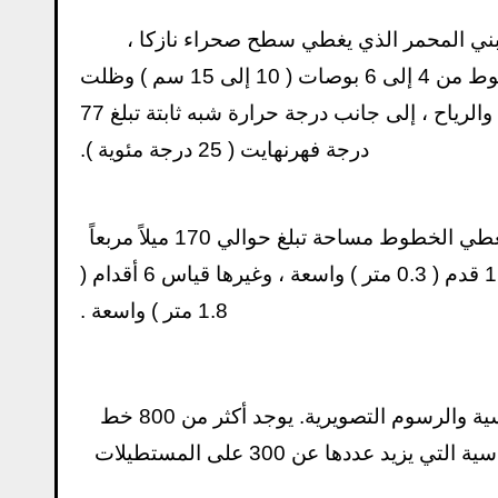
ني المحمر الذي يغطي سطح صحراء نازكا ،
ليكشف عن الطين ذو اللون الفاتح الموجود تحته. يبلغ عمق الخطوط من 4 إلى 6 بوصات ( 10 إلى 15 سم ) وظلت
دون إزعاج لفترة طويلة بسبب ظروف المنطقة شديدة الجفاف والرياح ، إلى جانب درجة حرارة شبه ثابتة تبلغ 77
درجة فهرنهايت ( 25 درجة مئوية ).
تعد صحراء نازكا واحدة من أكثر الأماكن جفافاً على وجه الأرض ، وتغطي الخطوط مساحة تبلغ حوالي 170 ميلاً مربعاً
( 450 كم 2 ). عرض خطوط اختلافا كبيرا، مع أكثر من نصف قياس 1 قدم ( 0.3 متر ) واسعة ، وغيرها قياس 6 أقدام (
1.8 متر ) واسعة .
هناك ثلاثة أنواع من الخطوط: الخطوط المستقيمة والأشكال الهندسية والرسوم التصويرية. يوجد أكثر من 800 خط
مستقيم ، بعضها يبلغ طوله 30 ميلاً ( 48 كم ). تشتمل الأشكال الهندسية التي يزيد عددها عن 300 على المستطيلات