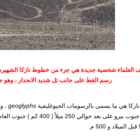
العلماء شخصية جديدة هي جزء من خطوط نازكا الشهيرة التي تم 
رسم القط على جانب تل شديد الانحدار ، وهو 
زكا هي ما يسمى بالرسومات الجيوغليفية
geoglyphs
، و
تقع في جنوب بيرو على بعد حو