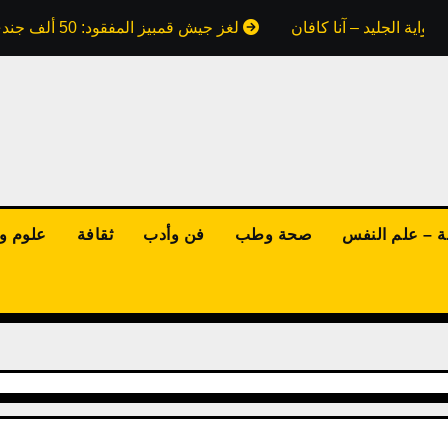
واية الجليد – آنا كافان
لغز جيش قمبيز المفقود: 50 ألف جندي ابتلعتهم رمال مصر.. هل كذبت علينا كتب التاريخ؟
ة – علم النفس
صحة وطب
فن وأدب
ثقافة
علوم وت