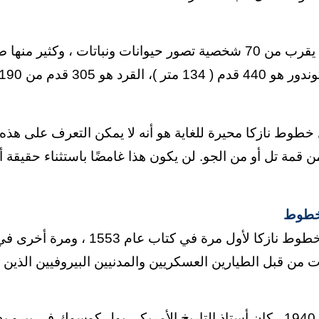
خطوط نازكا محيرة للغاية هو أنه لا يمكن التعرف على هذه
لخطوط
يات من قبل الطيارين العسكريين والمدنيين البيروفيين الذين
في عام 1940 ، كان أستاذ التاريخ الأمريكي بول كوسوك في