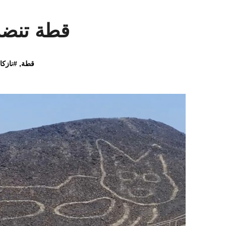
قطة تنضم
قطة
, #
نازكا