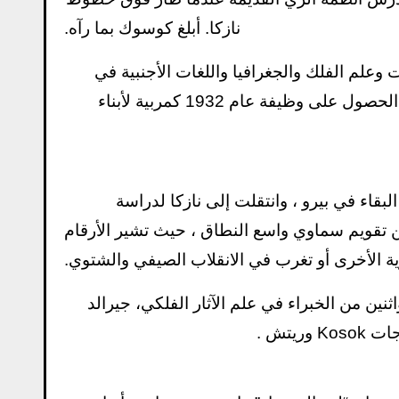
نازكا. أبلغ كوسوك بما رآه.
ت وعلم الفلك والجغرافيا واللغات الأجنبية في
جامعة دريسدن التقنية ، وكانت تتقن خمس لغات. ساعدها ذلك في الحصول على وظيفة عام 1932 كمربية لأبناء
ايش البقاء في بيرو ، وانتقلت إلى نازكا لدراسة
تقويم سماوي واسع النطاق ، حيث تشير الأرقام
 الأخرى أو تغرب في الانقلاب الصيفي والشتوي.
شابه لـ Stonehenge في إنجلترا ؛ ومع ذلك، في عام 1990، واثنين من الخبراء في علم الآثار الفلكي، جيرالد
يتش .