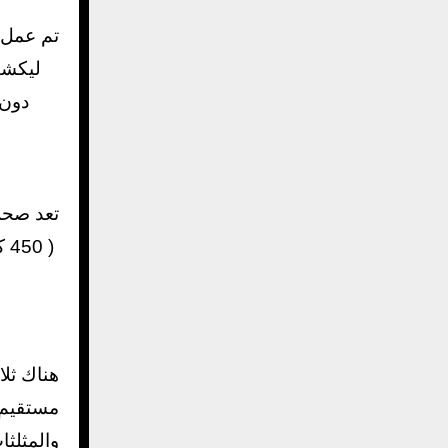
تم عمل 
والمثلثا