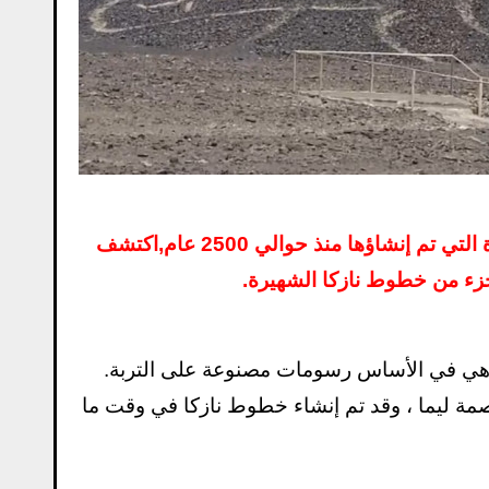
إنشاؤها منذ حوالي 2500 عام,
اكتشف
جزء من خطوط نازكا الشهيرة.
هي في الأساس رسومات مصنوعة على التربة.
الي 250 ميلاً ( 400 كم ) جنوب العاصمة ليما ، وقد تم إنشاء خطوط نازكا في وقت ما