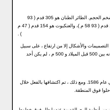
هناك ما يقرب من 70 شخصية تصور حيوانات ونباتات ، وكثير منها ضخم الحجم. الطائر الطنان هو 305 قدم ( 93
متر)، كوندور هو 440 قدم ( 134 متر )، القرد هو 305 قدم من 190 قدم ( 93 58 م )، والعنكبوت هو 154 قدم ( 47 م
) .
 التصميمات والأشكال إلا من ارتفاع ، على سبيل
المثال من قمة تل أو من الجو. لن يكون هذا غامضًا باستثناء حقيقة أنه بين 500 قبل الميلاد و 500 م ، لم يكن أحد
تم ذكر خطوط نازكا لأول مرة في كتاب عام 1553 ، ومرة ​​أخرى في عام 1586. ومع ذلك ، تم اكتشافها بالفعل خلال
 حلوا فوق المنطقة.
 بيرو يدرس أنظمة الري القديمة عندما طار فوق خطوط