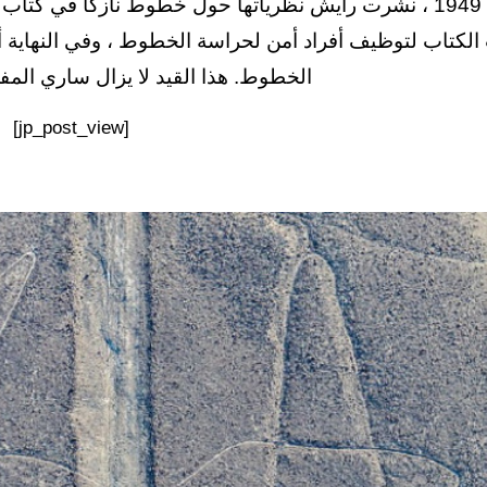
في عام 1949 ، نشرت رايش نظرياتها حول خطوط نازكا في ك
الكتاب لتوظيف أفراد أمن لحراسة الخطوط ، وفي النهاية أق
الخطوط. هذا القيد لا يزال ساري المف
[jp_post_view]