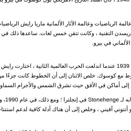
مة الرياضيات وعالمة الآثار الألمانية ماريا رايش الرياضيا
لألماني في بيرو.
في عام 1939 عندما اندلعت الحرب العالمية الثانية ، اختارت ر
 مع كوسوك. خلص الاثنان إلى أن الخطوط كانت جزءًا من 
إلى أماكن في الأفق حيث تشرق الشمس والأجرام السماوية
هذا م
أنتوني آفيني ، وخلص إلى أن هناك أدلة كافية لدعم استنتاجات Kosok ور