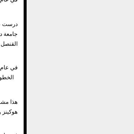
درست عال
القنصل ا
الخطوط
هوكينز و 