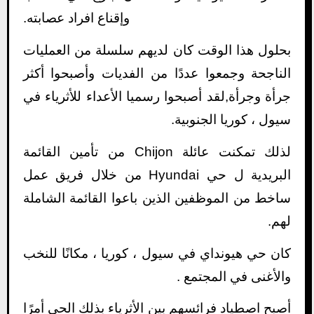
وإقناع افراد عصابته.
بحلول هذا الوقت كان لديهم سلسلة من العمليات
الناجحة وجمعوا عددًا من الفديات وأصبحوا أكثر
جرأة وجرأة,لقد أصبحوا رسميا الأعداء للأثرياء في
سيول ، كوريا الجنوبية.
لذلك تمكنت عائلة Chijon من تأمين القائمة
البريدية ل حي Hyundai من خلال فريق عمل
ساخط من الموظفين الذين باعوا القائمة الشاملة
لهم.
كان حي هيونداي في سيول ، كوريا ، مكانًا للنخب
والأغنى في المجتمع .
أصبح اصطياد فرائسهم بين الأثرياء بذلك الحي أمرًا