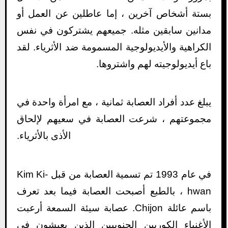
بستة أشخاص آخرين ، إما عاطلين عن العمل أو
مدانين سابقين مثله. جميعهم يشتركون في نفس
الكراهية والأيديولوجية المسمومة ضد الأثرياء. لقد
باع أيديولوجيته لهم واشتروها.
يبلغ عدد أفراد العصابة ثمانية ، مع امرأة واحدة في
مجموعتهم ، شرعت العصابة في سعيهم لإلحاق
الأذى بالأثرياء.
في عام 1993 تم تسمية العصابة من قبل Kim Ki-
hwan ، بالطبع أصبحت العصابة فيما بعد تعرف
باسم عائلة Chijon. عصابة سيئة السمعة أرعبت
الأغنياء الكوريين الجنوبيين الذين يعيشون في