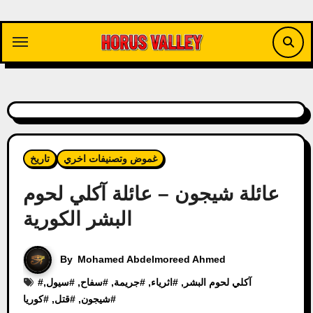
Skip
to
content
غموض وتصنيفات اخري
تاريخ
عائلة شيجون – عائلة آكلي لحوم
البشر الكورية
By
Mohamed Abdelmoreed Ahmed
آكلي لحوم البشر
, #
اثرياء
, #
جريمة
, #
سفاح
, #
سيول
,
#
#
شيجون
, #
قتل
, #
كوريا