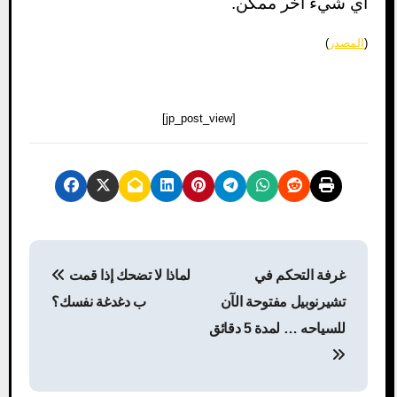
أي شيء آخر ممكن.
(
المصدر
)
[jp_post_view]
P
غرفة التحكم في
لماذا لا تضحك إذا قمت
o
تشيرنوبيل مفتوحة الآن
ب دغدغة نفسك؟
s
للسياحه … لمدة 5 دقائق
t