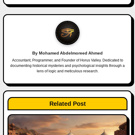
n
a
v
i
g
By
Mohamed Abdelmoreed Ahmed
a
Accountant, Programmer, and Founder of Horus Valley. Dedicated to
documenting historical mysteries and psychological insights through a
lens of logic and meticulous research.
t
i
o
Related Post
n